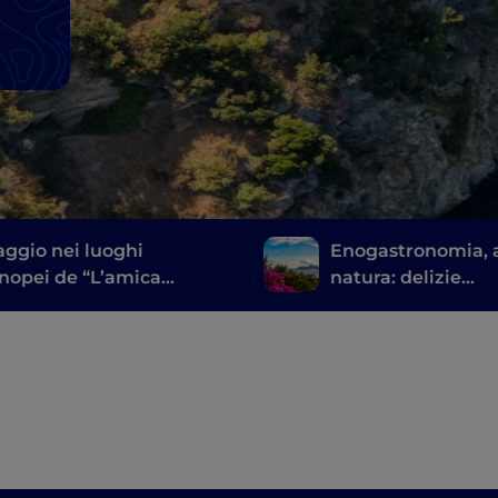
aggio nei luoghi
Enogastronomia, a
nopei de “L’amica
natura: delizie
le”
sorrentine