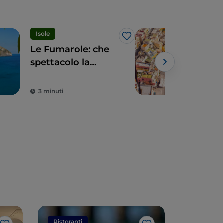
Isole
Isol
Like
Le Fumarole: che
Proc
spettacolo la
esp
spiaggia fumante
tutt
di Ischia
3 minuti
2 m
Ristoranti
Ristorant