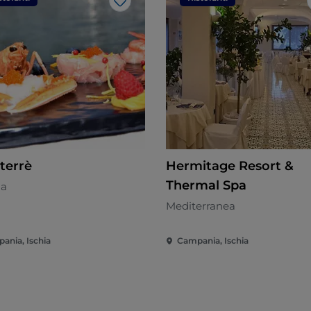
Like
nterrè
Hermitage Resort &
Thermal Spa
na
Mediterranea
ania, Ischia
Campania, Ischia