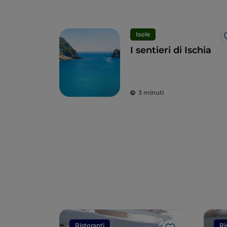
Isole
I sentieri di Ischia
3 minuti
Ristoranti
Ri