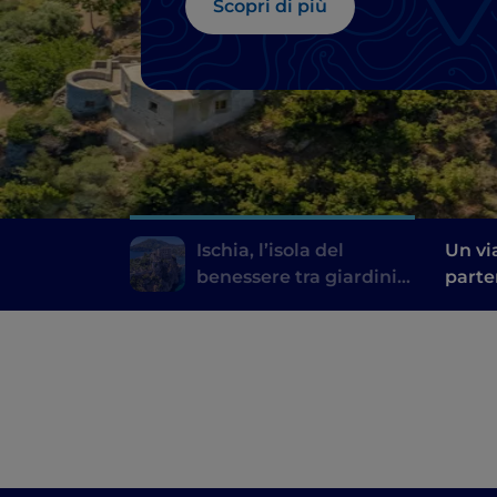
Scopri di più
Ischia, l’isola del
Un vi
benessere tra giardini
parte
termali e sorgenti
genia
naturali