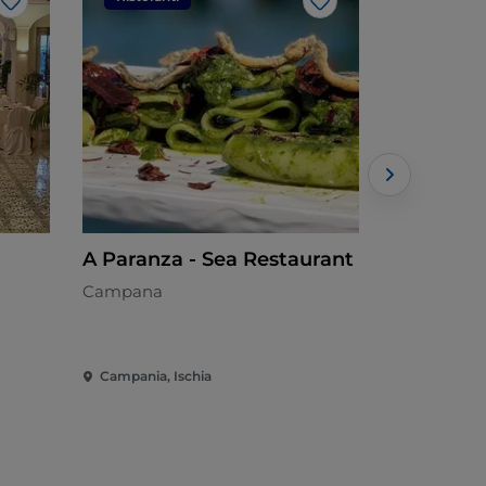
Like
Like
A Paranza - Sea Restaurant
Aenaria 
Campana
Campana -
Campania, Ischia
Campania, I