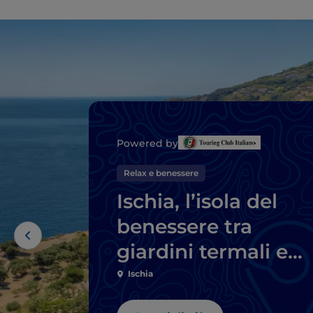
Powered by
Relax e benessere
Ischia, l’isola del
benessere tra
giardini termali e
sorgenti naturali
Ischia