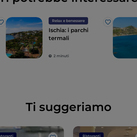
Relax e benessere
Like
Like
Ischia: i parchi
termali
2 minuti
Ti suggeriamo
storanti
Ristoranti