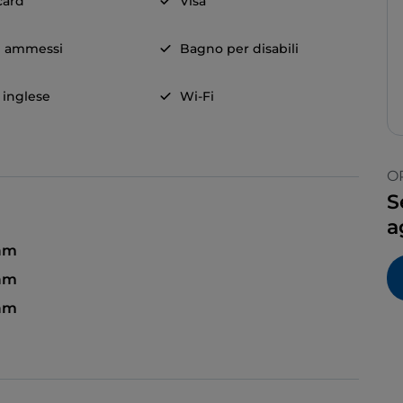
card
Visa
i ammessi
Bagno per disabili
a inglese
Wi-Fi
O
S
a
 am
 am
 am