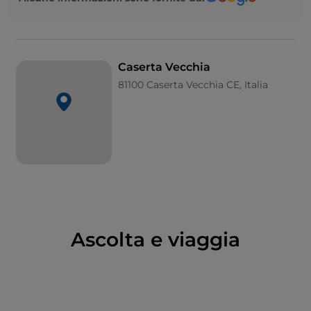
Da allora, la storia ha fatto sì che l’originaria
Casa Irta
,
primo toponimo dell’odierna Casertavecchia,
diventasse oggi un quartiere periferico della grande
città, specialmente amato per la sua cattedrale,
Caserta Vecchia
splendido esempio di architettura medioevale. Si
81100 Caserta Vecchia CE, Italia
può visitare Casertavecchia a piedi, seguendo i suoi
viottoli scoscesi, dedicando la giusta attenzione ai
suoi antichi palazzi nobiliari, come casa Pisano e casa
Ferraiuolo, e soprattutto al duomo intitolato a S.
Michele, vero protagonista culturale del borgo. Prima
di proseguire il viaggio, non può mancare una
passeggiata tra i ruderi del
castello
di
Casertavecchia, a est del centro storico.
Ascolta e viaggia