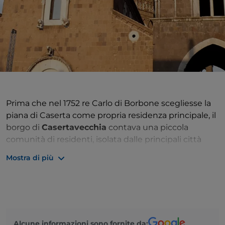
Prima che nel 1752 re Carlo di Borbone scegliesse la
piana di Caserta come propria residenza principale, il
borgo di
Casertavecchia
contava una piccola
comunità di residenti, isolata dalle principali città
campane. Arroccata sulle falde del monte Virgo, che
Mostra di più
offre splendide vedute panoramiche sul circondario,
Casertavecchia fu feudo di diverse famiglie
aristocratiche del Medioevo e del Rinascimento, per
poi rientrare tra i possedimenti della dinastia
borbonica durante il Settecento.
Alcune informazioni sono fornite da: