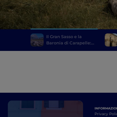
Il Gran Sasso e la
Baronia di Carapelle:
borghi, castelli e
prelibatezze locali
INFORMAZION
Privacy Poli