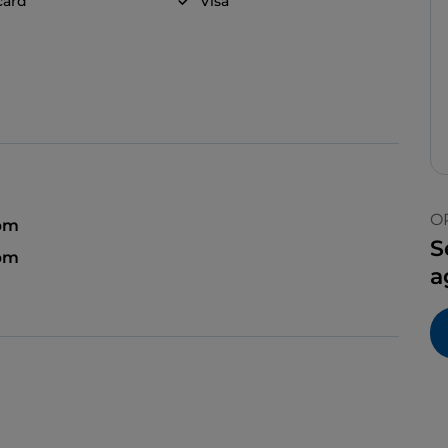
card
Visa
O
pm
S
pm
a