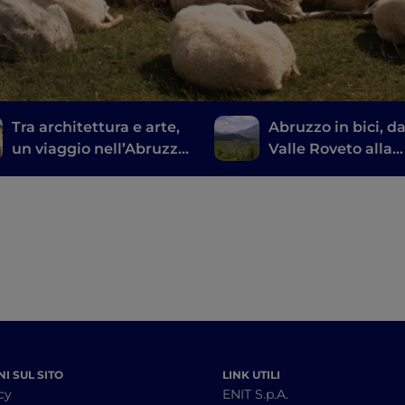
Tra architettura e arte,
Abruzzo in bici, da
un viaggio nell’Abruzzo
Valle Roveto alla
contemporaneo.
Marsica
I SUL SITO
LINK UTILI
cy
ENIT S.p.A.