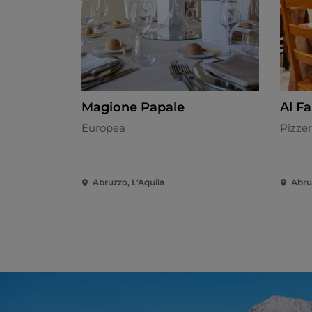
Magione Papale
Al F
Europea
Pizzer
Abruzzo, L'Aquila
Abru