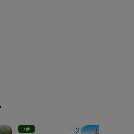
e
Laghi
Spo
Like