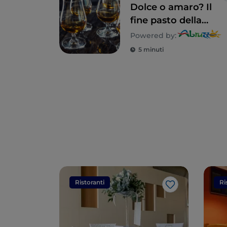
Dolce o amaro? Il
fine pasto della
tradizione
Powered by:
abruzzese
5 minuti
Ristoranti
Ri
Like