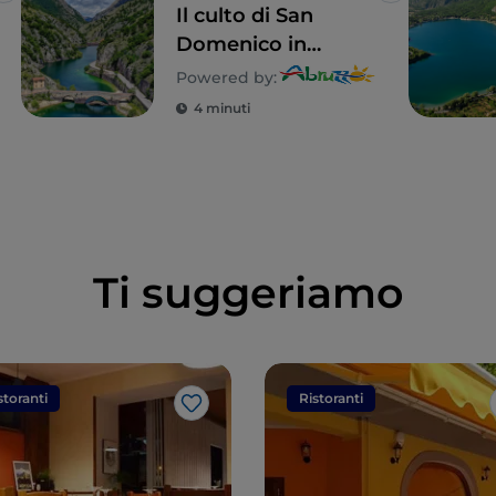
Il culto di San
Domenico in
Abruzzo: le
Powered by:
"fanoglie" di
4 minuti
Villalago
Ti suggeriamo
storanti
Ristoranti
Like