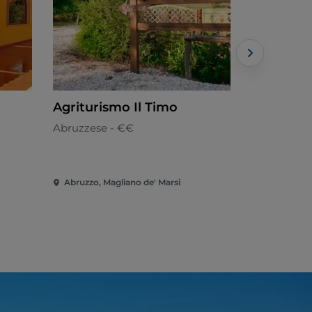
Agriturismo Il Timo
Agrituris
Abruzzese - €€
Cucina loca
Abruzzo, Magliano de' Marsi
Abruzzo, O