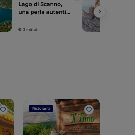
Lago di Scanno,
Gran
una perla autentica
vie
per amatori e
dell
sportivi
Abr
2 minuti
3 m
Ristoranti
Ristorant
Like
Like