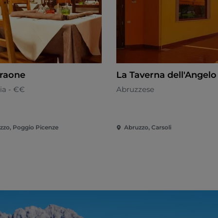
araone
La Taverna dell'Angelo
ia - €€
Abruzzese
zzo, Poggio Picenze
Abruzzo, Carsoli