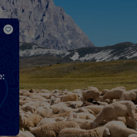
Like
e: