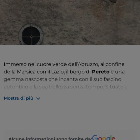
Immerso nel cuore verde dell’Abruzzo, al confine
della Marsica con il Lazio, il borgo di
Pereto
è una
gemma nascosta che incanta con il suo fascino
autentico e la sua bellezza senza tempo. Situato a
pochi chilometri da L'Aquila, questo pittoresco
Mostra di più
villaggio medievale
offre un affascinante viaggio
indietro nel tempo, avvolto da paesaggi mozzafiato e
una storia millenaria.
Passeggiando per le stradine acciottolate di Pereto,
si viene accolti da un’atmosfera di tranquillità e
Alcune informazioni sono fornite da:
semplicità. Le antiche case in pietra, con i loro tetti in