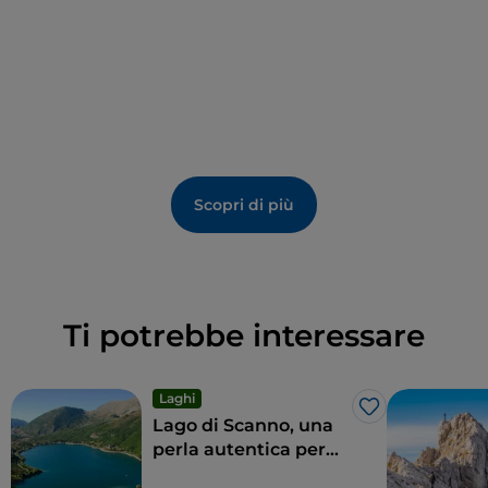
palcoscenico artistico. Durante l’anno, Pereto ospita
eventi e manifestazioni che celebrano le tradizioni
locali e l’artigianato, offrendo un’immersione
autentica nella cultura regionale. Questo angolo di
Abruzzo è un’oasi di pace, ideale per chi cerca una
fuga dalla frenesia della vita moderna e desidera
scoprire la vera essenza dell’Italia rurale.
Scopri di più
Ti potrebbe interessare
Laghi
Like
Lago di Scanno, una
perla autentica per
amatori e sportivi