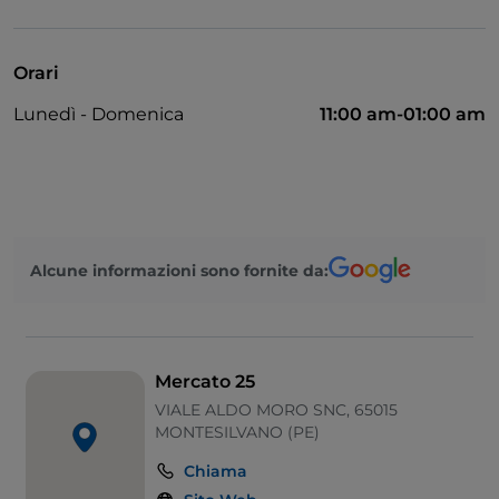
Mastercard
Google Pay
Orari
Tavoli all'aperto
Lunedì - Domenica
11:00 am-01:00 am
Visa
Apple Pay
American Express
Alcune informazioni sono fornite da:
Mercato 25
VIALE ALDO MORO SNC, 65015
MONTESILVANO (PE)
Chiama