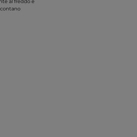
ente al freddo e
accontano