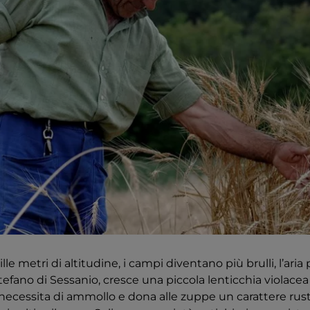
le metri di altitudine, i campi diventano più brulli, l’aria p
efano di Sessanio, cresce una piccola lenticchia violacea
necessita di ammollo e dona alle zuppe un carattere rust