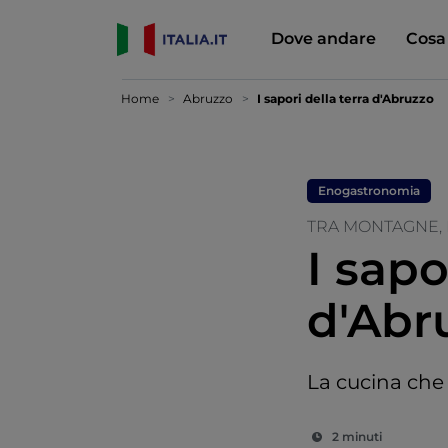
Dove andare
Cosa
Home
Abruzzo
I sapori della terra d'Abruzzo
Enogastronomia
TRA MONTAGNE, 
I sapo
d'Abr
La cucina che
2 minuti