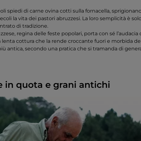
iccoli spiedi di carne ovina cotti sulla fornacella, sprigion
li la vita dei pastori abruzzesi. La loro semplicità è so
trato di tradizione.
zese, regina delle feste popolari, porta con sé l’audacia 
a lenta cottura che la rende croccante fuori e morbida d
 più antica, secondo una pratica che si tramanda di gener
 in quota e grani antichi