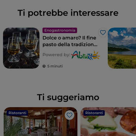
Ti potrebbe interessare
Enogastronomia
Like
Dolce o amaro? Il fine
pasto della tradizione
abruzzese
Powered by:
5 minuti
Ti suggeriamo
Ristoranti
Ristoranti
Like