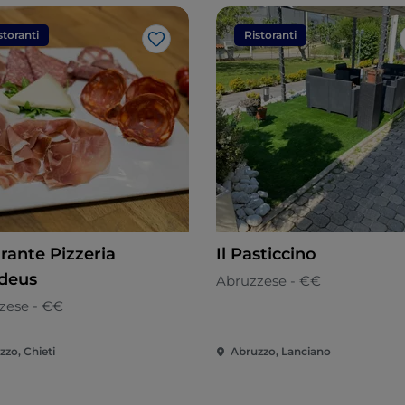
storanti
Ristoranti
Like
rante Pizzeria
Il Pasticcino
deus
Abruzzese - €€
zese - €€
zzo, Chieti
Abruzzo, Lanciano