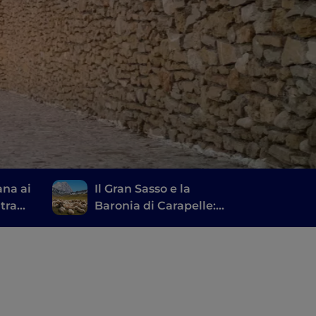
ana ai
Il Gran Sasso e la
 tra
Baronia di Carapelle:
i e
borghi, castelli e
prelibatezze locali