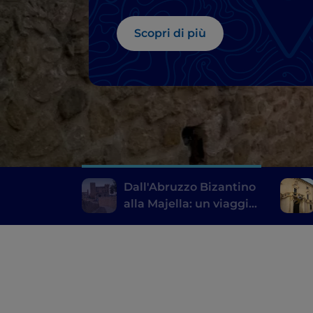
Scopri di più
Dall'Abruzzo Bizantino
alla Majella: un viaggio
nella bellezza