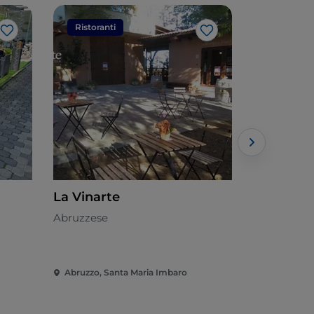
Ristoranti
Ristorant
Like
Like
La Vinarte
La Dolce 
Abruzzese
Italiana - €
Abruzzo, Santa Maria Imbaro
Abruzzo, Fo