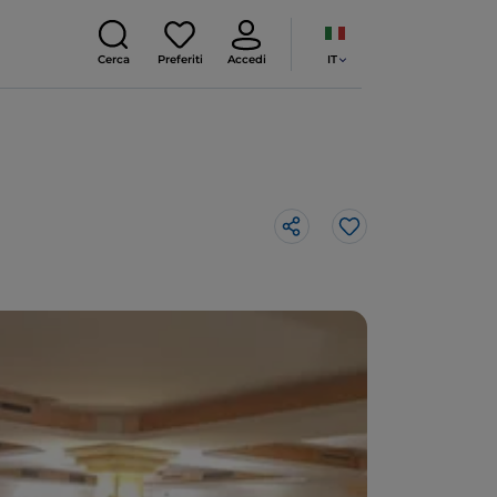
IT
Cerca
Preferiti
Accedi
Like