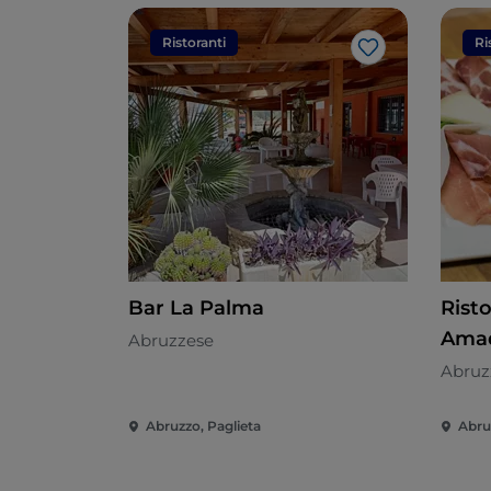
Ristoranti
Ri
Like
Bar La Palma
Risto
Ama
Abruzzese
Abruz
Abruzzo, Paglieta
Abru