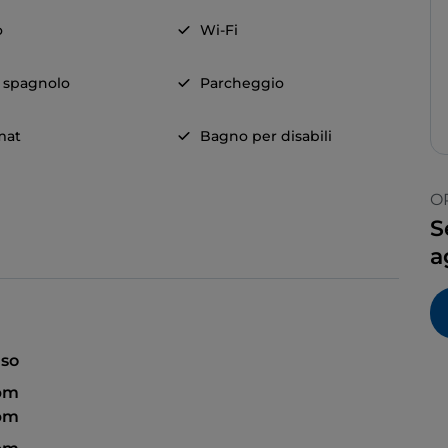
o
Wi-Fi
a spagnolo
Parcheggio
mat
Bagno per disabili
O
S
a
so
 pm
 pm