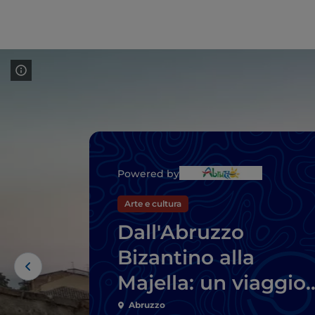
Powered by
Arte e cultura
Dall'Abruzzo
Bizantino alla
Majella: un viaggio
nella bellezza
Abruzzo