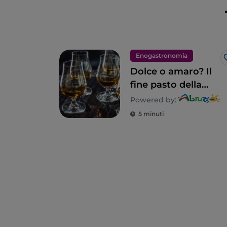
Enogastronomia
Dolce o amaro? Il
fine pasto della
tradizione
Powered by:
abruzzese
5 minuti