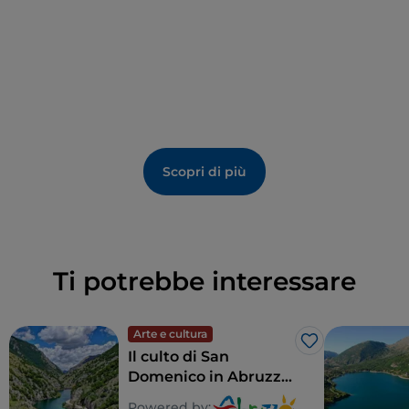
dall’abitato.
La cucina del borgo è quella semplice e tipica
dell'
Abruzzo di montagna
che unisce vecchie
ricette locali con i prodotti tipici, semplici e genuini.
Oltre all’immancabile
pasta all’uovo
(tra cui le
chitarre alla pecoraia
, variante dei famosi
maccheroni "alla chitarra", fatti con un oggetto a
Scopri di più
corde metalliche che ricorda lo strumento musicale),
vi è un posto d’onore in tavola anche per i
formaggi
(tra cui la rara
Marzolina
di capra), i salumi, lo
zafferano, i dolci, il miele e i tartufi.
Ti potrebbe interessare
Scopri di più:
Parco Nazionale d'Abruzzo, Lazio e Molise
Arte e cultura
(parcoabruzzo.it)
Like
Il culto di San
Domenico in Abruzzo:
le "fanoglie" di
Powered by: