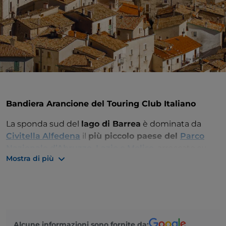
Bandiera Arancione del Touring Club Italiano
La sponda sud del
lago di Barrea
è dominata da
Civitella Alfedena
il
più piccolo paese del
Parco
Nazionale d’Abruzzo, Lazio e Molise
, arroccato su
Mostra di più
una rupe. Le
aree faunistiche
(
della Lince
vicino alla
parte alta del paese e quella
del Lupo
con relativo
museo e Centro visite del Parco sulla collina di fronte
al paese) e il
contesto naturalistico
da scoprire
attraverso numerose e suggestive escursioni (anche
a cavallo con le due giovani guide del Maneggio
Alcune informazioni sono fornite da: