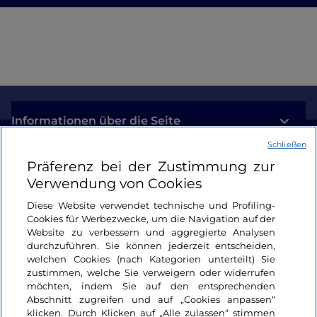
Informationen über die Seite
Schließen
Nützliche Links
Präferenz bei der Zustimmung zur
Verwendung von Cookies
Login
Diese Website verwendet technische und Profiling-
Cookies für Werbezwecke, um die Navigation auf der
Bleiben wir in Kontakt
Website zu verbessern und aggregierte Analysen
durchzuführen. Sie können jederzeit entscheiden,
welchen Cookies (nach Kategorien unterteilt) Sie
zustimmen, welche Sie verweigern oder widerrufen
möchten, indem Sie auf den entsprechenden
Abschnitt zugreifen und auf „Cookies anpassen“
klicken. Durch Klicken auf „Alle zulassen“ stimmen