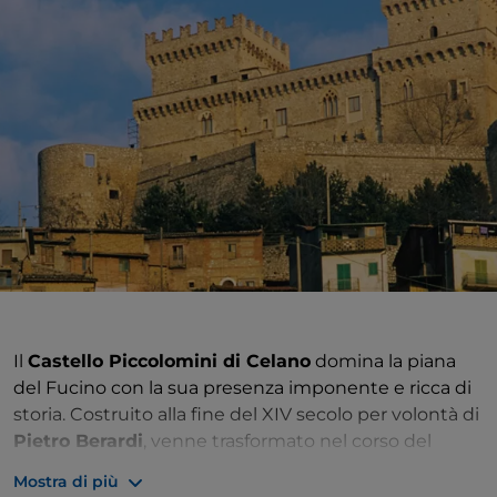
Il
Castello Piccolomini di Celano
domina la piana
del Fucino con la sua presenza imponente e ricca di
storia. Costruito alla fine del XIV secolo per volontà di
Pietro Berardi
, venne trasformato nel corso del
Quattrocento in una residenza signorile da
Antonio
Mostra di più
Piccolomini
, nipote di
papa Pio II
. La sua struttura