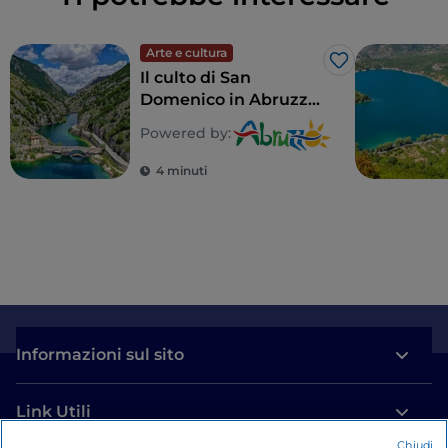
Arte e cultura
Like
Il culto di San
Domenico in Abruzzo:
le "fanoglie" di
Powered by:
Villalago
4 minuti
Informazioni sul sito
Link Utili
Chiudi