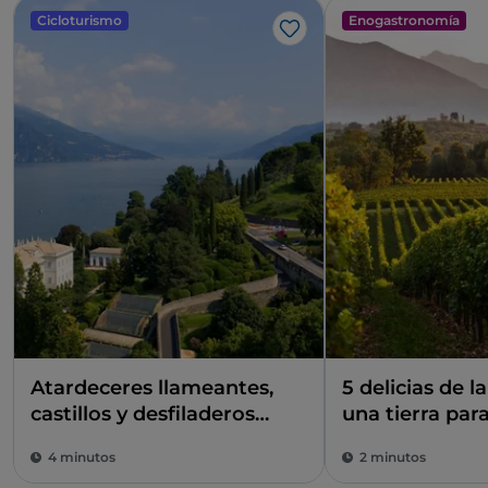
Cicloturismo
Enogastronomía
Me gusta
Atardeceres llameantes,
5 delicias de 
castillos y desfiladeros
una tierra par
excavados en la roca. ¿Es
4 minutos
2 minutos
un cuadro? No, es la