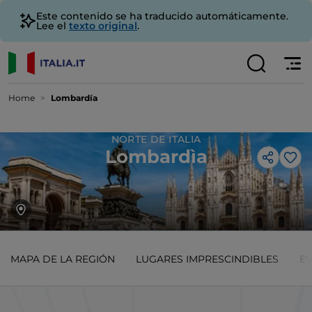
Este contenido se ha traducido automáticamente.
Lee el
texto original
.
Home
Lombardía
NORTE DE ITALIA
Lombardìa
Me 
MAPA DE LA REGIÓN
LUGARES IMPRESCINDIBLES
E