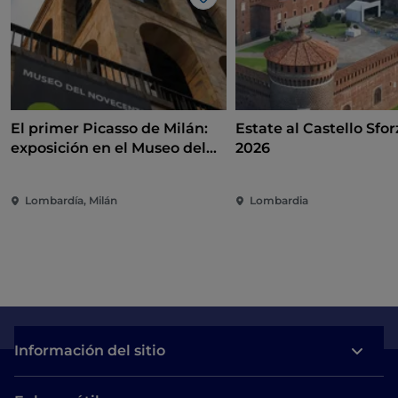
Me gusta
El primer Picasso de Milán:
Estate al Castello Sfo
exposición en el Museo del
2026
Novecento entre arte,
política y compromiso
Lombardía, Milán
Lombardia
internacional
Información del sitio