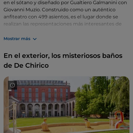
en el sótano y diseñado por Gualtiero Galmanini con
Giovanni Muzio. Construido como un auténtico
anfiteatro con 499 asientos, es el lugar donde se
realizan las representaciones más interesantes de
arte experimental y las proyecciones
cinematográficas.
Mostrar más
El enfoque en las
artes escénicas
dio origen a
FOG
En el exterior, los misteriosos baños
Triennale Milano Performing Arts
, el festival de la
Trienal dedicado a las expresiones más atractivas del
de De Chirico
teatro, la danza, el espectáculo y la música, con una
fuerte vocación internacional que se desarrolla
desde 2018.