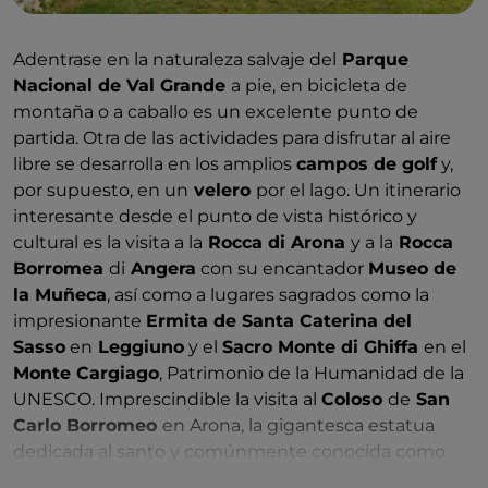
Adentrase en la naturaleza salvaje del
Parque
Nacional de Val Grande
a pie, en bicicleta de
montaña o a caballo es un excelente punto de
partida. Otra de las actividades para disfrutar al aire
libre se desarrolla en los amplios
campos de golf
y,
por supuesto, en un
velero
por el lago. Un itinerario
interesante desde el punto de vista histórico y
cultural es la visita a la
Rocca di Arona
y a la
Rocca
Borromea
di
Angera
con su encantador
Museo de
la Muñeca
, así como a lugares sagrados como la
impresionante
Ermita de Santa Caterina del
Sasso
en
Leggiuno
y el
Sacro Monte di Ghiffa
en el
Monte Cargiago
, Patrimonio de la Humanidad de la
UNESCO. Imprescindible la visita al
Coloso
de
San
Carlo Borromeo
en Arona, la gigantesca estatua
dedicada al santo y comúnmente conocida como
"
Sancarlone
".