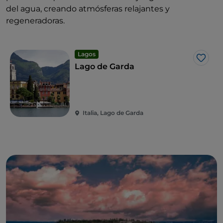
del agua, creando atmósferas relajantes y
regeneradoras.
Lagos
Me g
Lago de Garda
Italia, Lago de Garda