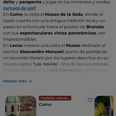
delta
y
parapente
y jugar en los inmensos y verdes
campos de golf
.
En
Como
, la visita al
Museo de la Seda
, donde el
tejido cuenta con una antigua tradición local y un
paseo en el funicular hasta el pueblo de
Brunate
,
con sus
espectaculares vistas panorámicas
, son
imprescindibles.
En
Lecco
merece una visita el
Museo
dedicado al
escritor
Alessandro Manzoni
, punto de partida de
un recorrido literario por los lugares descritos en su
novela capital “
Los novios
”. Otra de las excursiones
imprescindibles es a la
Isla Comacina
y al cercano
Sacro Monte
di
Ossuccio
,
Patrimonio de la
Mostrar más
Humanidad de la UNESCO
.
Ciudades culturales
Me gusta
Como