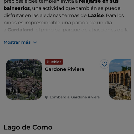
preciosa aldea también invita a
relajarse en sus
balnearios
, una actividad que también se puede
disfrutar en las aledañas termas de
Lazise
. Para los
niños es imprescindible una parada de un día
a
Gardaland
, el principal parque de atracciones de la
zona en la ribera veronesa del lago.
Mostrar más
Pueblos
Me gusta
Gardone Riviera
Lombardía, Gardone Riviera
Lago de Como