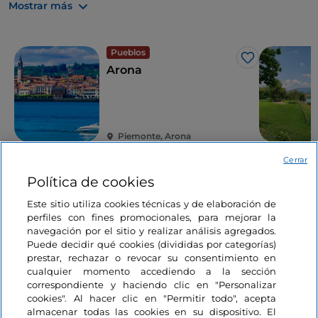
Mostrar más
Pueblos
Me gusta
Arona
Piemonte, Arona
Cerrar
Política de cookies
Le puede interesar
Este sitio utiliza cookies técnicas y de elaboración de
perfiles con fines promocionales, para mejorar la
navegación por el sitio y realizar análisis agregados.
Puede decidir qué cookies (divididas por categorías)
Lagos
prestar, rechazar o revocar su consentimiento en
Me gusta
10 lagos en Italia para
cualquier momento accediendo a la sección
unas vacaciones
correspondiente y haciendo clic en "Personalizar
activas
cookies". Al hacer clic en "Permitir todo", acepta
almacenar todas las cookies en su dispositivo. El