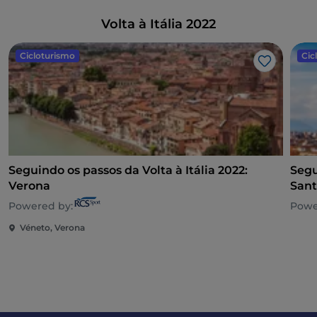
Volta à Itália 2022
Cicloturismo
Cic
Gosto
Seguindo os passos da Volta à Itália 2022:
Segu
Verona
Sant
Powered by:
Powe
Véneto, Verona