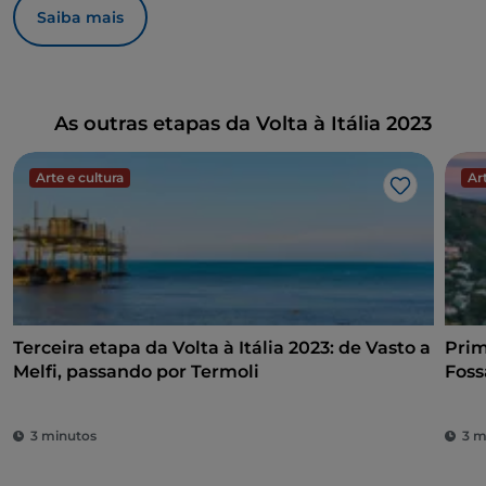
Saiba mais
As outras etapas da Volta à Itália 2023
Arte e cultura
Ar
Gosto
Terceira etapa da Volta à Itália 2023: de Vasto a
Prim
Melfi, passando por Termoli
Foss
3 minutos
3 m