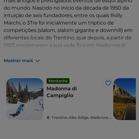
mais antigos e prestigiados eventos de esqui alpino
do mundo. Nascido no início da década de 1950 da
intuição de seis fundadores, entre os quais Rolly
Marchi, o 3Tre foi inicialmente um tríptico de
competições (slalom, slalom gigante e downhill) em
diferentes locais do Trentino, que depois, a partir de
1957, encontraram a sua sede fixa em Madonna di
Campiglio.
Mostrar mais
Integrada no
Campeonato do Mundo de Esqui
Alpino
desde a sua primeira edição, em 1967-68, a
3Tre identifica-se, desde os anos 80, apenas com o
Montanha
Gosto
slalom na pista de Canalone Miramonti, que, desde o
Madonna di
início dos anos 2000, se realiza à noite, com
Campiglio
iluminação artificial, numa fórmula ainda mais
espetacular que tem sido recompensada, ano após
ano, por uma afluência de público entre 15 000 e 20
Trentino-Alto Ádige, Madonna di Campiglio
000 pessoas.
Desde 2014, a 3Tre voltou a realizar-se todos os anos,