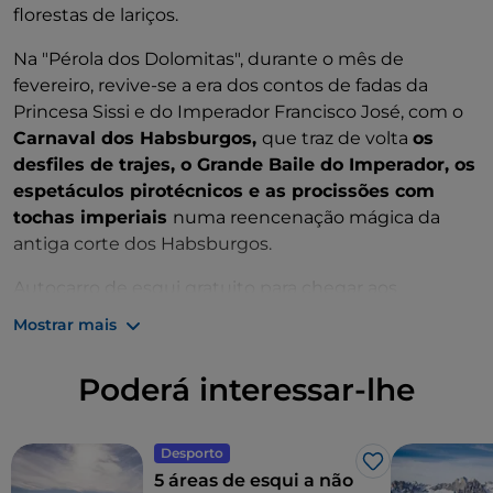
florestas de lariços.
os níveis.
Na "Pérola dos Dolomitas", durante o mês de
A localidade também está equipada com
22 km de
fevereiro, revive-se a era dos contos de fadas da
pistas de esqui de fundo na zona de Campo Carlo
Princesa Sissi e do Imperador Francisco José, com o
Magno.
Carnaval dos Habsburgos,
que traz de volta
os
desfiles de trajes, o Grande Baile do Imperador, os
espetáculos pirotécnicos e as procissões com
tochas imperiais
numa reencenação mágica da
antiga corte dos Habsburgos.
Autocarro de esqui gratuito para chegar aos
teleféricos, reservados para todos os portadores do
Mostrar mais
passe de esqui da zona Madonna di Campiglio-
Folgarida-Marileva.
Poderá interessar-lhe
Desporto
Gosto
5 áreas de esqui a não