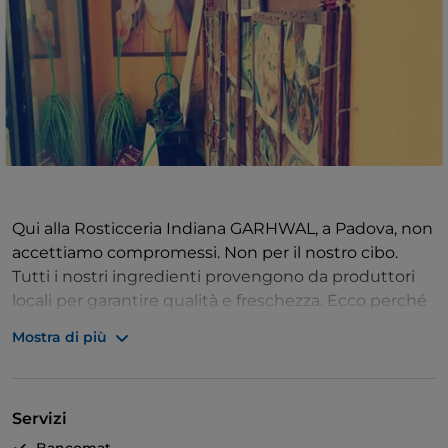
Qui alla Rosticceria Indiana GARHWAL, a Padova, non
accettiamo compromessi. Non per il nostro cibo.
Tutti i nostri ingredienti provengono da produttori
locali per garantire qualità e freschezza. Ecco perché
il nostro menu è sensazionale. Serviamo diverse
Mostra di più
prelibatezze tradizionali. Ma il gusto è sempre lo
stesso: buono da leccarsi le dita! Non esitate a farci
visita se condividete la nostra passione per i piatti
Servizi
freschi cucinati solo con i migliori ingredienti.
Promettiamo un'esperienza che ti farà tornare per