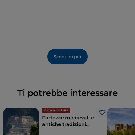
può raggiungere salendo per una mulattiera fino in
cima alla rupe, a picco sul torrente.
Scopri di più
Ti potrebbe interessare
Arte e cultura
Like
Fortezze medievali e
antiche tradizioni
sulle vette più alte