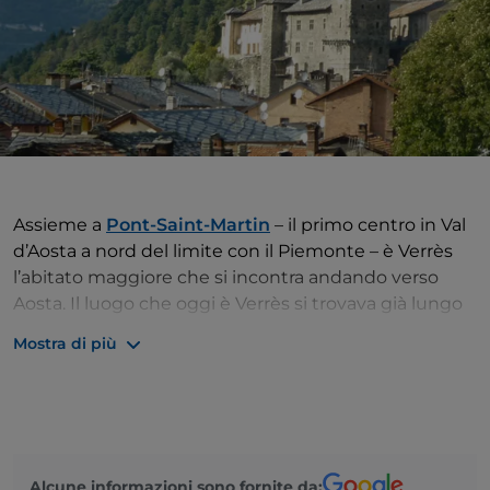
Assieme a
Pont-Saint-Martin
– il primo centro in Val
d’Aosta a nord del limite con il Piemonte – è Verrès
l’abitato maggiore che si incontra andando verso
Aosta. Il luogo che oggi è Verrès si trovava già lungo
la strada consolare fatta costruire dall’
imperatore
Mostra di più
Augusto
per collegare l’Italia degli antichi romani
con la Gallia (la Francia di oggi). La cittadina ha poi
avuto a lungo un importante ruolo commerciale, e
tuttora è uno dei posti più attivi in regione.
Vicoli a scalini e vecchie case di pietra sono ancora
Alcune informazioni sono fornite da: