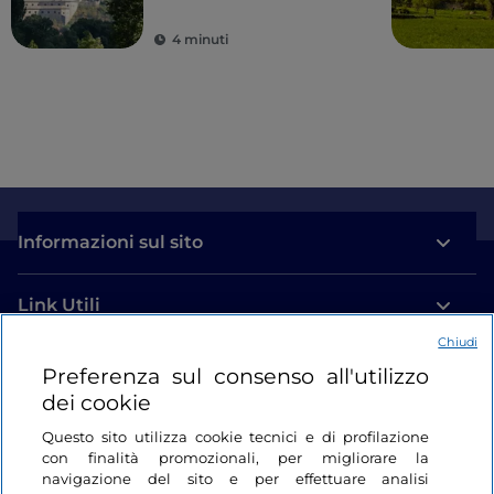
d’Europa: è la Valle
d’Aosta
4 minuti
Informazioni sul sito
Link Utili
Chiudi
Login
Preferenza sul consenso all'utilizzo
dei cookie
Restiamo in contatto
Questo sito utilizza cookie tecnici e di profilazione
con finalità promozionali, per migliorare la
navigazione del sito e per effettuare analisi