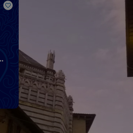
Like
a,