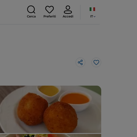
IT
Cerca
Preferiti
Accedi
Like