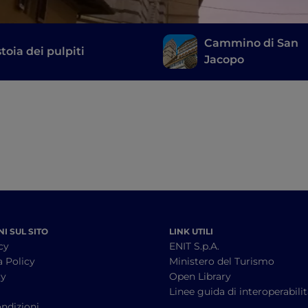
Cammino di San
toia dei pulpiti
Jacopo
I SUL SITO
LINK UTILI
cy
ENIT S.p.A.
a Policy
Ministero del Turismo
cy
Open Library
à
Linee guida di interoperabili
ndizioni