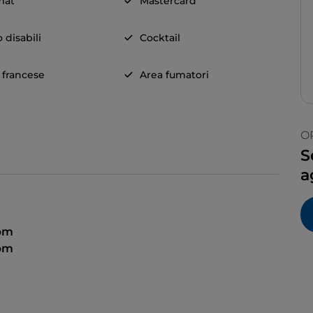
mat
Mastercard
 disabili
Cocktail
a francese
Area fumatori
O
S
a
 pm
 pm