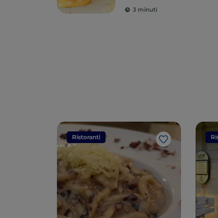
3 minuti
Ristoranti
Ri
Like