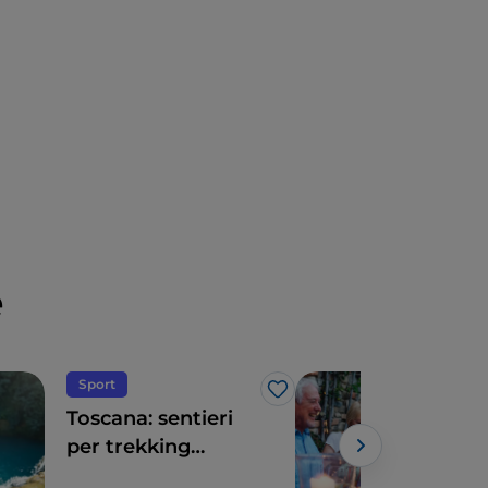
e
Sport
Eno
Like
Toscana: sentieri
Tosc
per trekking
vini
memorabili
ecce