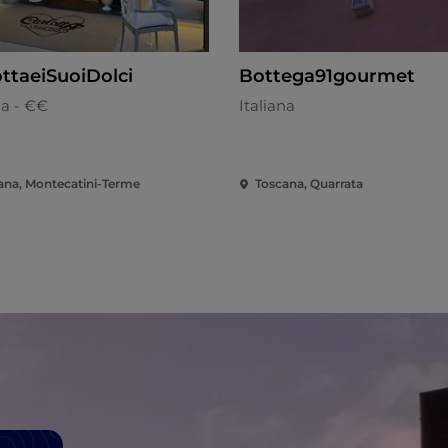
ottaeiSuoiDolci
Bottega91gourmet
na - €€
Italiana
ana, Montecatini-Terme
Toscana, Quarrata