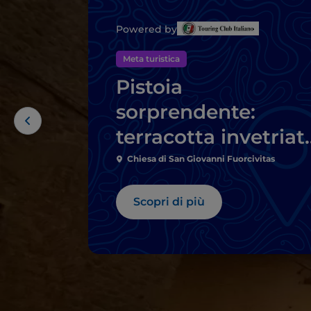
Powered by
Meta turistica
Pistoia
sorprendente:
terracotta invetriat
sotterranei, arte in
Chiesa di San Giovanni Fuorcivitas
fattoria
Scopri di più