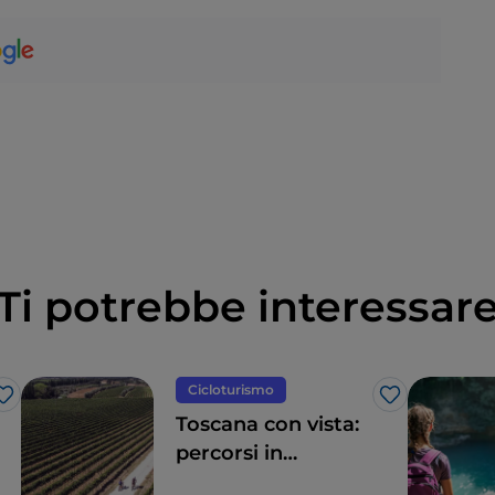
Ti potrebbe interessar
Cicloturismo
Like
Like
Toscana con vista:
percorsi in
bicicletta tra