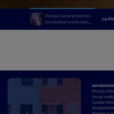
Pistoia sorprendente:
La Pis
terracotta invetriata,
sotterranei, arte in
fattoria
INFORMAZION
Privacy Poli
Social medi
Cookie Poli
Accessibilit
Termini e Co