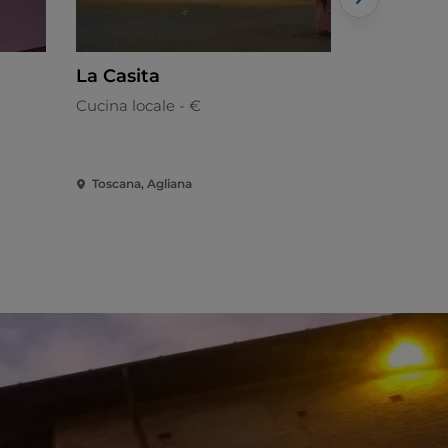
La Casita
Busatti
Cucina locale - €
Cucina di p
Toscana, Agliana
Toscana, Ag