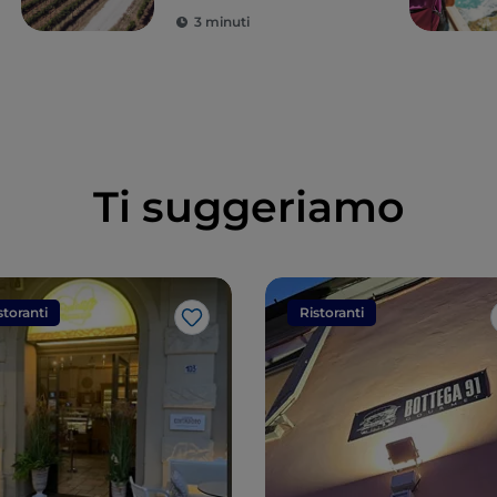
panorami
3 minuti
mozzafiato
Ti suggeriamo
storanti
Ristoranti
Like