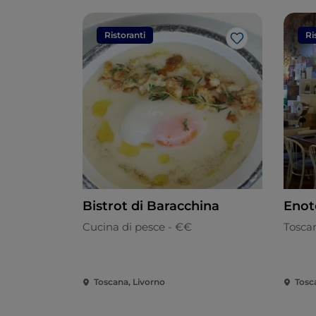
Ristoranti
Ri
Like
Bistrot di Baracchina
Enot
Cucina di pesce - €€
Tosca
Toscana, Livorno
Tosc