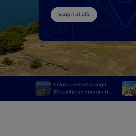
buona tavola
Scopri di più
Livorno e Costa degli
Etruschi: un viaggio tra
storia, vino e buona
tavola