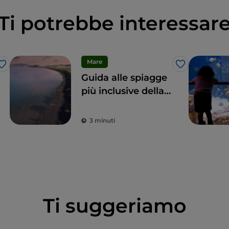
Ti potrebbe interessar
Mare
Like
Like
Guida alle spiagge
più inclusive della
Toscana per
un’estate italiana
3 minuti
alla portata di tutti
Ti suggeriamo