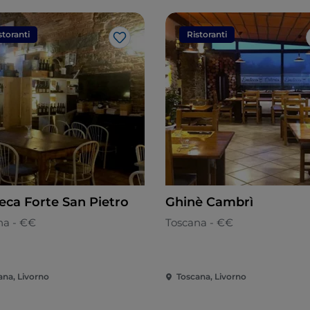
storanti
Ristoranti
Like
eca Forte San Pietro
Ghinè Cambrì
na - €€
Toscana - €€
ana, Livorno
Toscana, Livorno