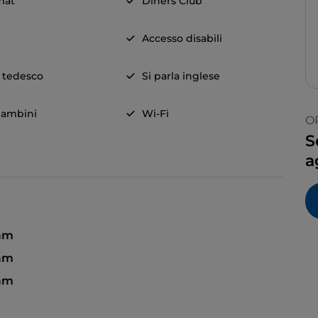
mat
Diners Club
Accesso disabili
a tedesco
Si parla inglese
ambini
Wi-Fi
O
S
a
 am
 am
 am