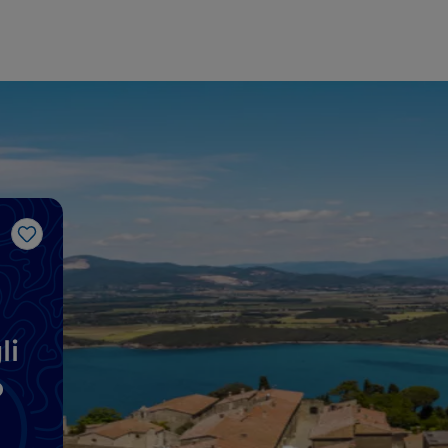
Like
li
o