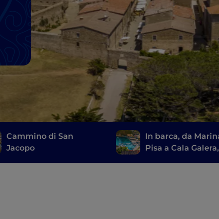
Cammino di San
In barca, da Marin
Jacopo
Pisa a Cala Galera
lungo la Rotta deg
Etruschi