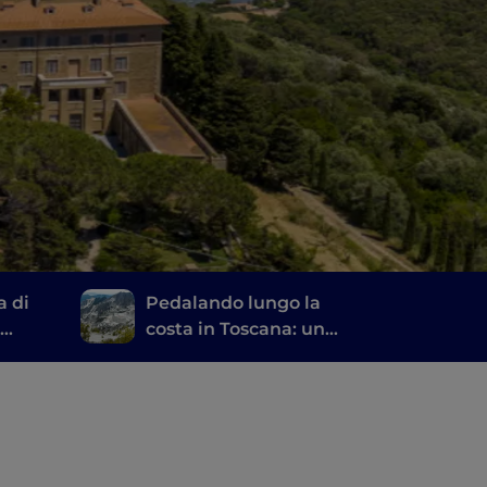
a di
Pedalando lungo la
,
costa in Toscana: un
li
itinerario da Marina di
Carrara a Livorno