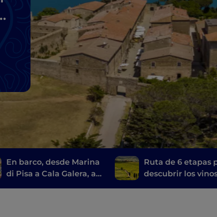
En barco, desde Marina
Ruta de 6 etapas 
di Pisa a Cala Galera, a
descubrir los vino
lo largo de la Ruta de
toscanos, desde el
los Etruscos
Brunello di Monta
hasta el Chianti