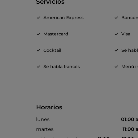
Servicios
American Express
Banco
Mastercard
Visa
Cocktail
Se hab
Se habla francés
Menú in
Horarios
lunes
01:00
martes
11:00