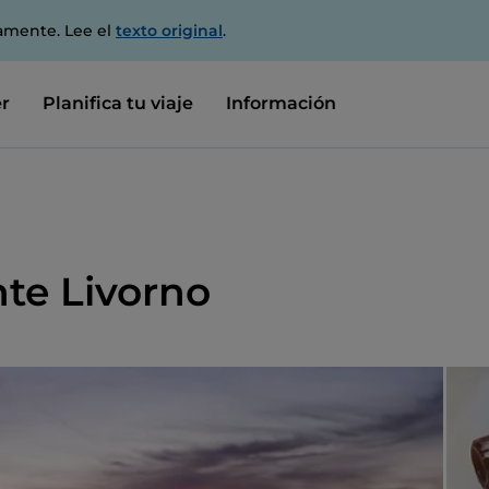
amente. Lee el
texto original
.
r
Planifica tu viaje
Información
te Livorno