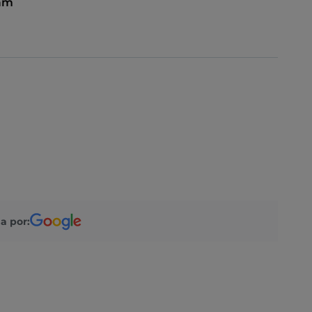
 am
a por: