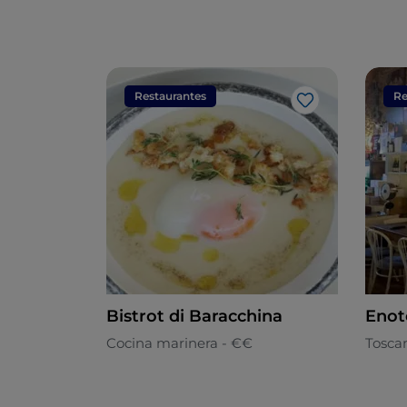
Restaurantes
Re
Me gusta
Bistrot di Baracchina
Enot
Cocina marinera - €€
Tosca