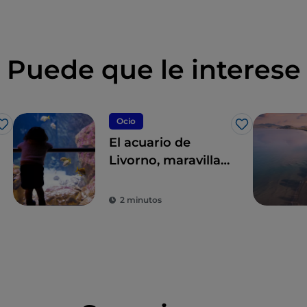
Puede que le interese
Ocio
Me gusta
Me gusta
El acuario de
Livorno, maravillas
del mar y ecología
2 minutos