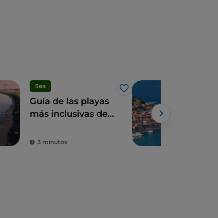
Sea
Natu
Me gusta
Guía de las playas
El 
más inclusivas de
del
la Toscana para un
Tos
verano italiano
fáb
3 minutos
4 m
accesible para
todos