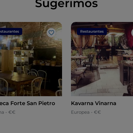
Sugerimos
staurantes
Restaurantes
Me gusta
eca Forte San Pietro
Kavarna Vinarna
na - €€
Europea - €€