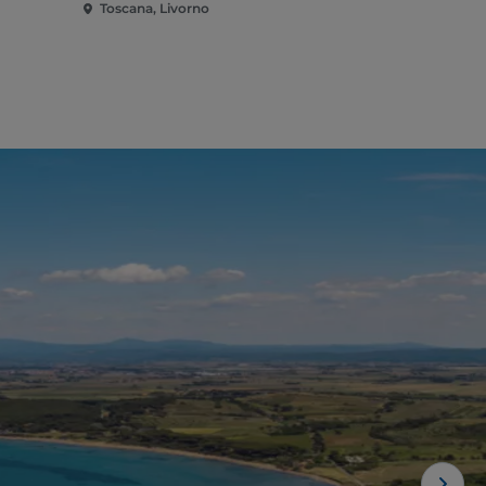
Toscana, Livorno
Toscana, Li