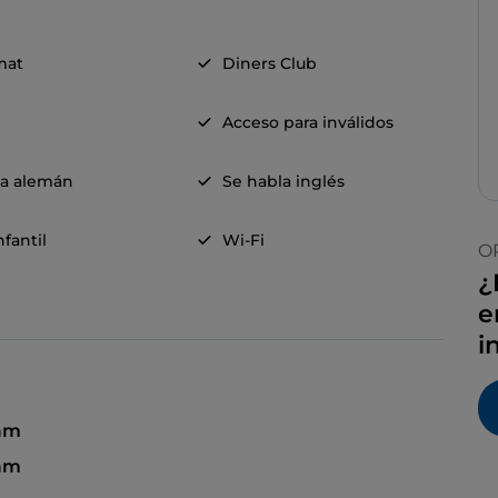
mat
Diners Club
Acceso para inválidos
la alemán
Se habla inglés
fantil
Wi-Fi
O
¿
e
i
 am
 am