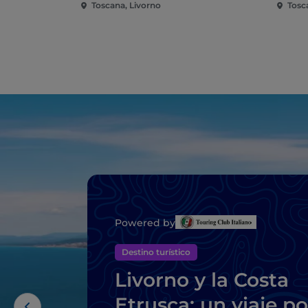
Toscana, Livorno
Tosc
Powered by
Destino turístico
Livorno y la Costa
Etrusca: un viaje po