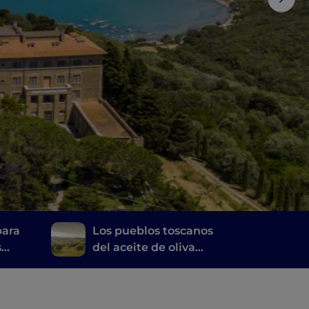
para
Los pueblos toscanos
s
del aceite de oliva
virgen extra
lcino