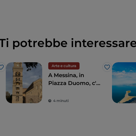
Ti potrebbe interessar
Arte e cultura
Like
Like
A Messina, in
Piazza Duomo, c'è
il più grande e
complesso
4 minuti
orologio
astronomico del
mondo