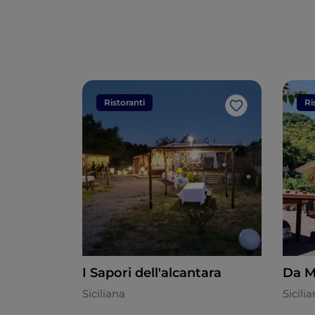
Ristoranti
Ri
Like
I Sapori dell'alcantara
Da M
Siciliana
Sicili