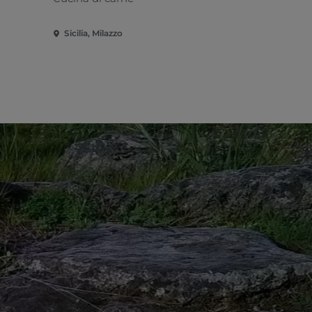
Sicilia, Milazzo
Sicilia, Mo