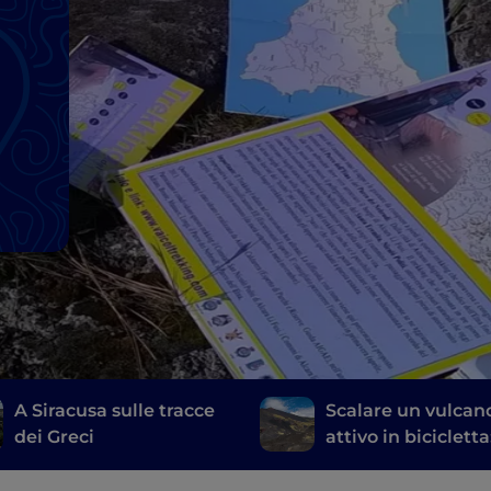
A Siracusa sulle tracce
Scalare un vulcan
dei Greci
attivo in bicicletta
itinerario a pedali
sull’Etna