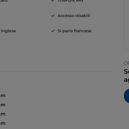
card
TheFork PAY
Accesso disabili
a inglese
Si parla francese
O
S
a
 am
 am
 am
 am