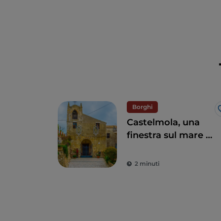
Borghi
Castelmola, una
finestra sul mare a
due passi da
Taormina
2 minuti