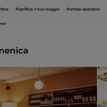
 fare
Pianifica il tuo viaggio
Portale operatori
nica
menica