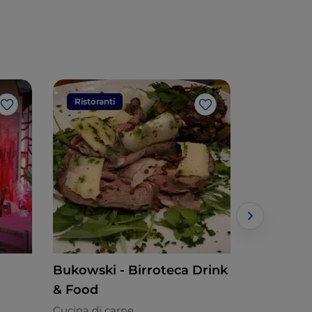
Ristoranti
Ristorant
Like
Like
Bukowski - Birroteca Drink
Il Girasol
& Food
Italiana - €
Cucina di carne