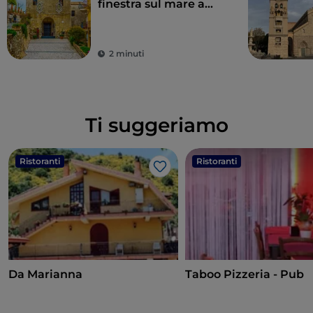
finestra sul mare a
due passi da
Taormina
2 minuti
Ti suggeriamo
Ristoranti
Ristoranti
Like
Da Marianna
Taboo Pizzeria - Pub