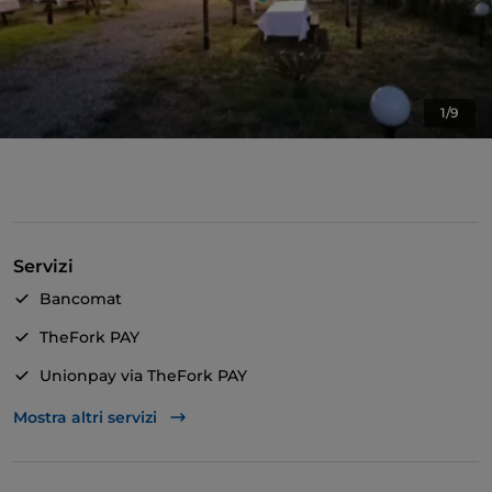
1/9
Servizi
Bancomat
TheFork PAY
Unionpay via TheFork PAY
Cocktail
Mostra altri servizi
Wi-Fi