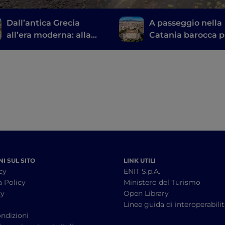
Dall’antica Grecia
A passeggio nella
all’era moderna: alla
Catania barocca p
scoperta dei teatri
scoprire i luoghi d
siciliani
Vincenzo Bellini
I SUL SITO
LINK UTILI
cy
ENIT S.p.A.
a Policy
Ministero del Turismo
cy
Open Library
à
Linee guida di interoperabili
ndizioni