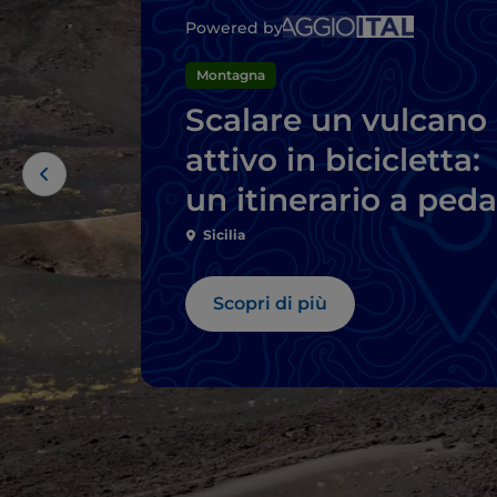
Powered by
Montagna
Scalare un vulcano
attivo in bicicletta:
un itinerario a peda
sull’Etna
Sicilia
Scopri di più