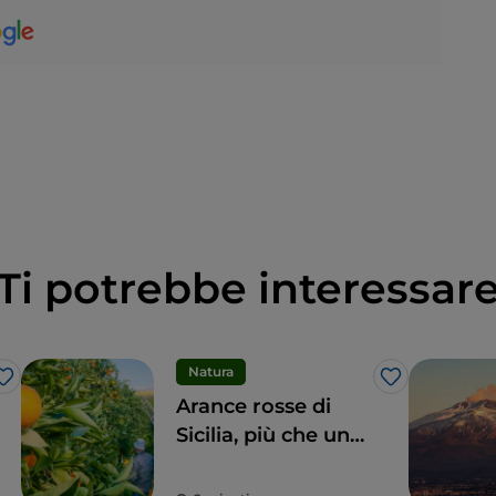
Ti potrebbe interessar
Natura
Like
Like
Arance rosse di
Sicilia, più che un
frutto una delizia