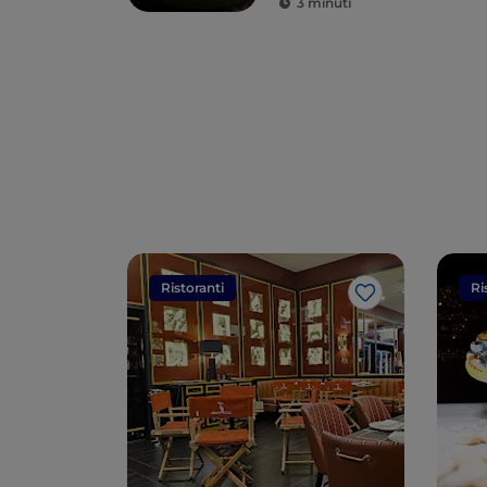
3 minuti
Ristoranti
Ri
Like