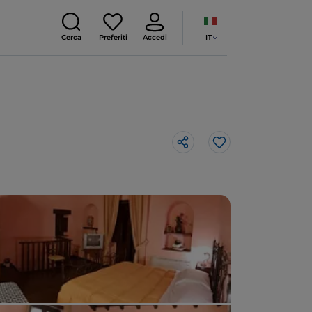
IT
Cerca
Preferiti
Accedi
Like