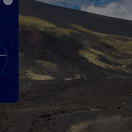
Like
li