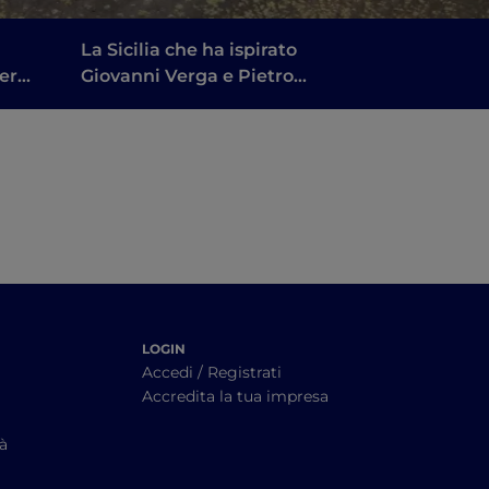
La Sicilia che ha ispirato
er
Giovanni Verga e Pietro
i
Mascagni: un itinerario
letterario
LOGIN
Accedi / Registrati
Accredita la tua impresa
tà