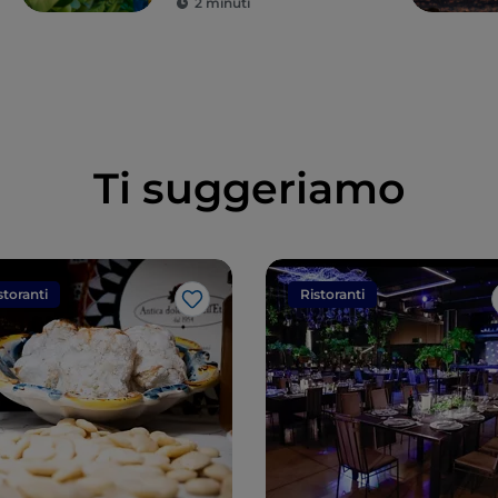
2 minuti
Ti suggeriamo
storanti
Ristoranti
Like