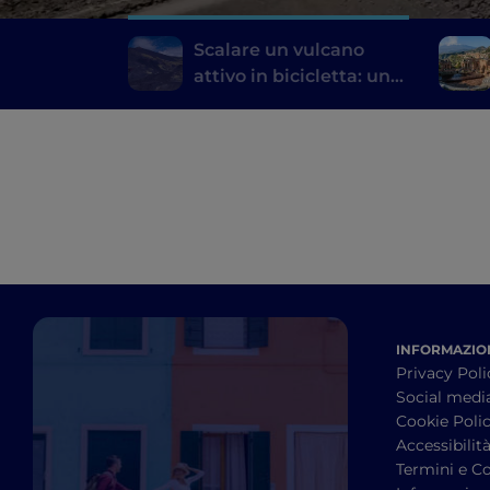
Scalare un vulcano
attivo in bicicletta: un
itinerario a pedali
sull’Etna
INFORMAZION
Privacy Poli
Social medi
Cookie Poli
Accessibilit
Termini e Co