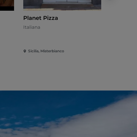
Planet Pizza
Pizzeria
Italiana
Pizzeria
Sicilia, Misterbianco
Sicilia, Masc