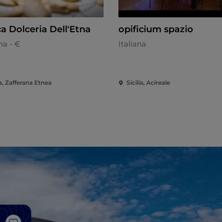
a Dolceria Dell'Etna
opificium spazio
ana - €
Italiana
ia, Zafferana Etnea
Sicilia, Acireale