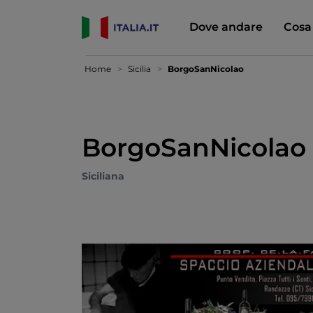
Dove andare
Cosa
Home
Sicilia
BorgoSanNicolao
BorgoSanNicolao
Siciliana