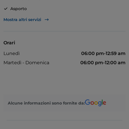
Asporto
Bagno per disabili
Mostra altri servizi
Si parla inglese
Non fumatori
Orari
Menù bambini
Lunedì
06:00 pm-12:59 am
Parcheggio
Martedì - Domenica
06:00 pm-12:00 am
Area fumatori
Tavoli all'aperto
Alcune informazioni sono fornite da: