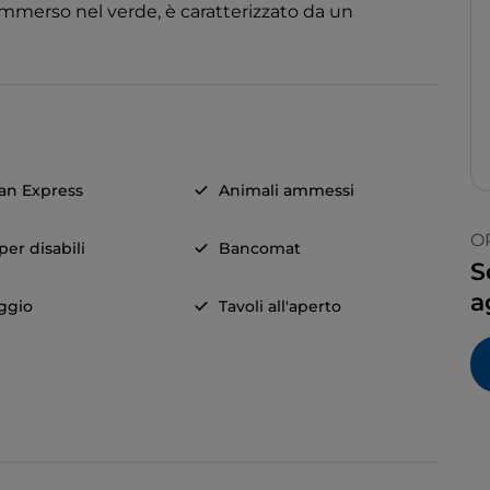
 immerso nel verde, è caratterizzato da un
an Express
Animali ammessi
O
er disabili
Bancomat
S
a
ggio
Tavoli all'aperto