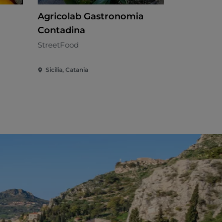
Agricolab Gastronomia
BAR TRE
Contadina
Siciliana - 
StreetFood
Sicilia, Catania
Sicilia, Cata