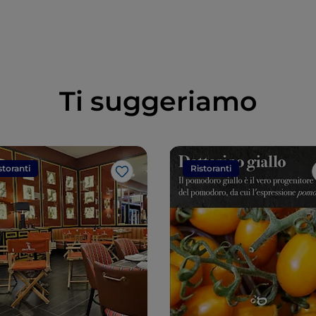
Ti suggeriamo
storanti
Ristoranti
Like