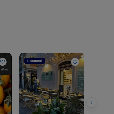
Ristoranti
Ristorant
Like
Like