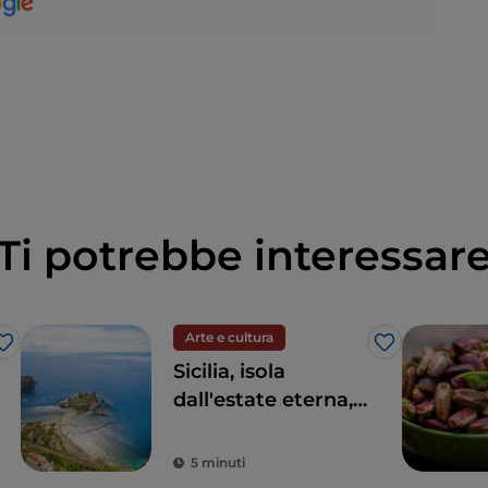
Ti potrebbe interessar
Arte e cultura
Like
Like
Sicilia, isola
dall'estate eterna,
della cultura e
dell'archeologia
5 minuti