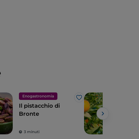
e
Enogastronomia
Nat
Like
Il pistacchio di
Ara
Bronte
Sici
frut
3 minuti
2 m