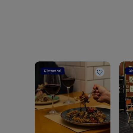
Ristoranti
Ri
Like