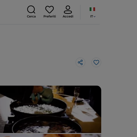
IT
Cerca
Preferiti
Accedi
Like