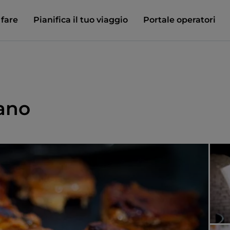
 fare
Pianifica il tuo viaggio
Portale operatori
iano