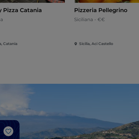
y Pizza Catania
Pizzeria Pellegrino
na
Siciliana - €€
ia, Catania
Sicilia, Aci Castello
Like