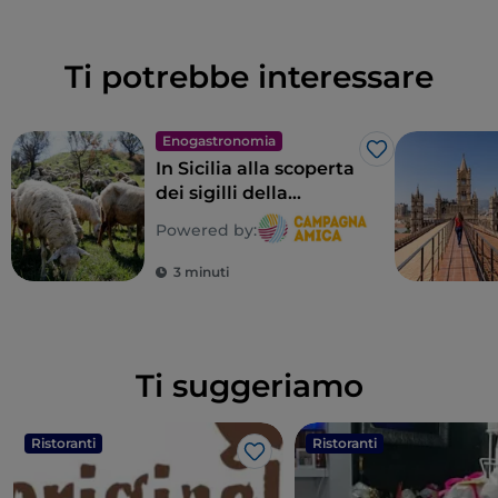
Ti potrebbe interessare
Enogastronomia
Like
In Sicilia alla scoperta
dei sigilli della
biodiversità
Powered by:
contadina
3 minuti
Ti suggeriamo
Ristoranti
Ristoranti
Like