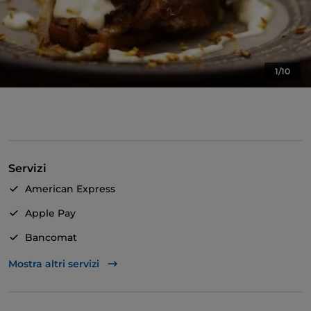
1/10
Servizi
American Express
Apple Pay
Bancomat
Mastercard
Mostra altri servizi
TheFork PAY
Unionpay via TheFork PAY