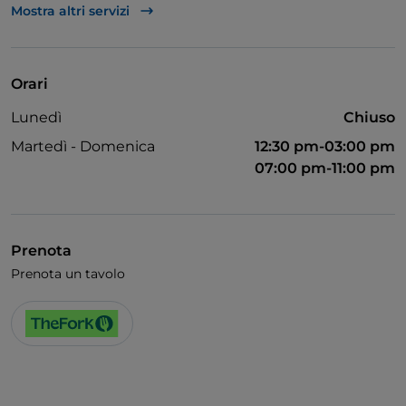
Accesso disabili
Mostra altri servizi
Animali ammessi
Bagno per disabili
Orari
Cena con spettacolo
Lunedì
Chiuso
Si parla inglese
Martedì - Domenica
12:30 pm-03:00 pm
Si parla francese
07:00 pm-11:00 pm
Wi-Fi
Prenota
Prenota un tavolo