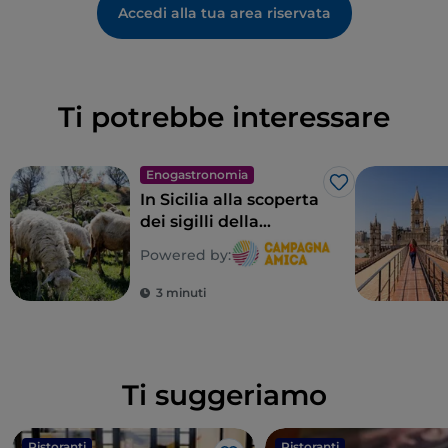
Accedi alla tua area riservata
Ti potrebbe interessare
Enogastronomia
Like
In Sicilia alla scoperta
dei sigilli della
biodiversità
Powered by:
contadina
3 minuti
Ti suggeriamo
Ristoranti
Ristoranti