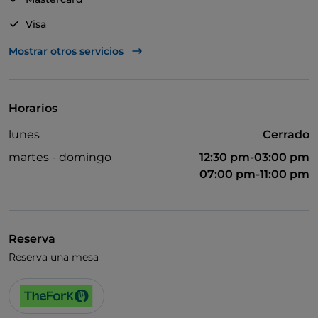
Visa
Acceso para inválidos
Mostrar otros servicios
Se admiten animales
Baño para inválidos
Horarios
Cena con espectáculo
lunes
Cerrado
Se habla inglés
martes - domingo
12:30 pm-03:00 pm
Se habla francés
07:00 pm-11:00 pm
Wi-Fi
Reserva
Reserva una mesa