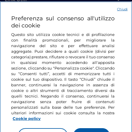
e l’
abbondante cacio cavallo
. Tutto filerà e
Chiudi
scrocchierà grazie alla cottura al forno in tegami
Login
Preferenza sul consenso all'utilizzo
bollenti di terracotta. Se vi state godendo invece il
dei cookie
mare e la natura delle Eolie, rifocillatevi con un bel
Restiamo in contatto
piatto di
caserecce ai capperi
: pasta con pomodori,
Questo sito utilizza cookie tecnici e di profilazione
con finalità promozionali, per migliorare la
capperi e soprattutto…
i cucunci
, il
frutto del
navigazione del sito e per effettuare analisi
cappero
(quello che noi chiamiamo “cappero” altro
aggregate. Puoi decidere a quali cookie (divisi per
non è se non il bocciolo del fiore).
categoria) prestare, rifiutare o revocare il tuo consenso
in qualsiasi momento accedendo all'apposita
sezione, cliccando su "Personalizza cookie". Cliccando
su “Consenti tutti”, accetti di memorizzare tutti i
cookie sul tuo dispositivo. Il tasto “Chiudi” chiude il
banner, continuerai la navigazione in assenza di
cookie o altri strumenti di tracciamento diversi da
quelli tecnici. Negando il consenso, continuerai la
navigazione senza poter fruire di contenuti
personalizzati sulla base delle tue preferenze. Per
ulteriori informazioni sui cookie consulta la nostra
Cookie policy