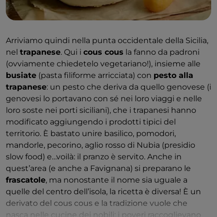
di
Ispica
e, soprattutto, il
cosacavaddu
(caciocavallo)
ragusano. Per finire, c’è sempre spazio per sua
maestà il
cioccolato di Modica
.
Arriviamo quindi nella punta occidentale della Sicilia,
Risaliamo ora verso il centro dell’isola. Dopo una
nel
trapanese
. Qui i
cous cous
la fanno da padroni
breve sosta per assaggiare le preparazioni a base di
(ovviamente chiedetelo vegetariano!), insieme alle
cipolla di Giarratana
, è d’obbligo uno spuntino
busiate
(pasta filiforme arricciata) con
pesto alla
nell’ennese con
piacentino ennese
(formaggio di
trapanese
: un pesto che deriva da quello genovese (i
pecora con aggiunta di zafferano e pepe nero, che lo
genovesi lo portavano con sé nei loro viaggi e nelle
rendono caratteristicamente giallo e piccantino) e
loro soste nei porti siciliani), che i trapanesi hanno
pane del Dittaino
(un pane DOP ottenuto da
modificato aggiungendo i prodotti tipici del
semole di grani duri antichi). In quest’area centrale,
territorio. È bastato unire basilico, pomodori,
tra Enna e Caltanissetta, tipica è poi la
frascatula
,
mandorle, pecorino, aglio rosso di Nubia (presidio
una sorta di
polenta tutta nostrana
: una
slow food) e…voilà: il pranzo è servito. Anche in
preparazione a base di verdure (soprattutto erbe
quest’area (e anche a Favignana) si preparano le
spontanee: cicoria, borragine, bietole, asparagu,
frascatole
, ma nonostante il nome sia uguale a
finocchietto, amarelli, senape) e farina. Da provare
quelle del centro dell’isola, la ricetta è diversa! È un
ovviamente, come si suol fare con tutte le polente
derivato del cous cous e la tradizione vuole che
avanzate, anche nella
versione fritta
!
nasca nelle cucine dei nobili: i poveri raccoglievano