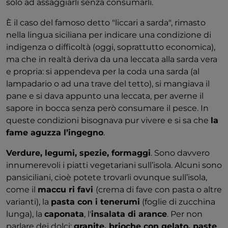
solo ad assaggiarli senza consumarli.
È il caso del famoso detto "liccari a sarda", rimasto
nella lingua siciliana per indicare una condizione di
indigenza o difficoltà (oggi, soprattutto economica),
ma che in realtà deriva da una leccata alla sarda vera
e propria: si appendeva per la coda una sarda (al
lampadario o ad una trave del tetto), si mangiava il
pane e si dava appunto una leccata, per averne il
sapore in bocca senza però consumare il pesce. In
queste condizioni bisognava pur vivere e si sa che
la
fame aguzza l’ingegno
.
Verdure, legumi, spezie, formaggi
. Sono davvero
innumerevoli i piatti vegetariani sull’isola. Alcuni sono
pansiciliani, cioè potete trovarli ovunque sull’isola,
come il
maccu ri favi
(crema di fave con pasta o altre
varianti), la
pasta con i tenerumi
(foglie di zucchina
lunga), la
caponata
, l'
insalata di arance
. Per non
parlare dei dolci:
granite, brioche con gelato, paste