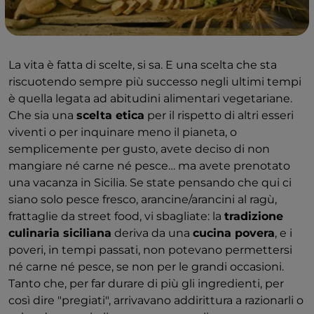
La vita è fatta di scelte, si sa. E una scelta che sta
riscuotendo sempre più successo negli ultimi tempi
è quella legata ad abitudini alimentari vegetariane.
Che sia una
scelta etica
per il rispetto di altri esseri
viventi o per inquinare meno il pianeta, o
semplicemente per gusto, avete deciso di non
mangiare né carne né pesce… ma avete prenotato
una vacanza in Sicilia. Se state pensando che qui ci
siano solo pesce fresco, arancine/arancini al ragù,
frattaglie da street food, vi sbagliate: la
tradizione
culinaria siciliana
deriva da una
cucina povera
, e i
poveri, in tempi passati, non potevano permettersi
né carne né pesce, se non per le grandi occasioni.
Tanto che, per far durare di più gli ingredienti, per
così dire "pregiati", arrivavano addirittura a razionarli o