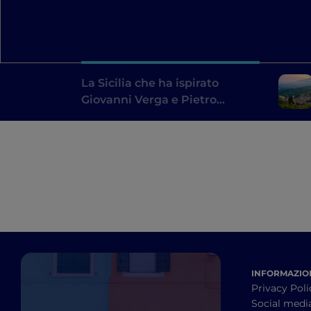
La Sicilia che ha ispirato
Giovanni Verga e Pietro
Mascagni: un itinerario
letterario
INFORMAZION
Privacy Poli
Social medi