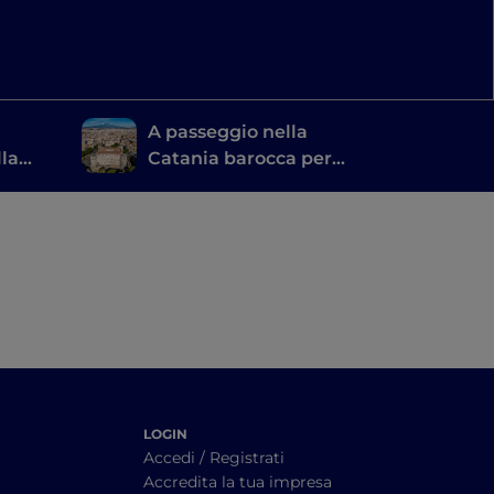
A passeggio nella
lla
Catania barocca per
i
scoprire i luoghi di
Vincenzo Bellini
LOGIN
Accedi / Registrati
Accredita la tua impresa