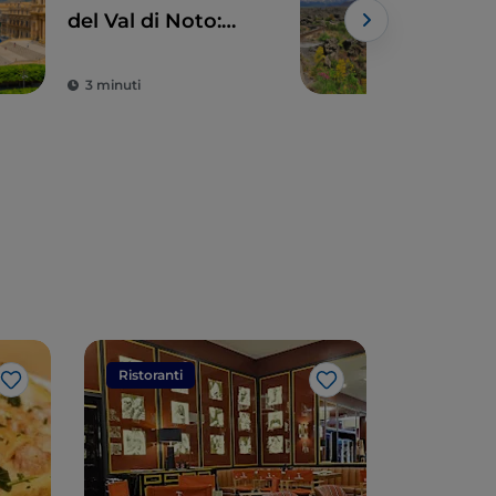
del Val di Noto:
tren
quando l’arte
dell
sposa la bellezza
Fer
3 minuti
2 m
Cir
Ristoranti
Ristorant
Like
Like