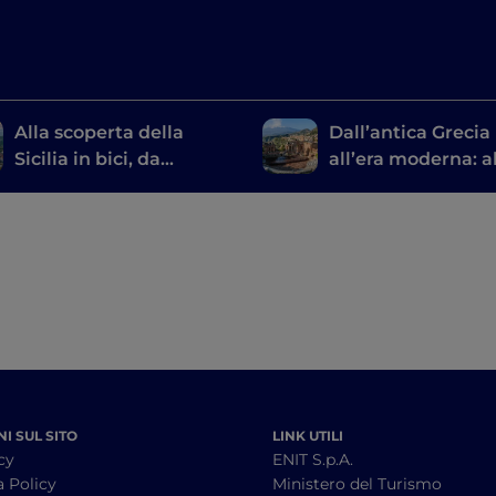
Alla scoperta della
Dall’antica Grecia
Sicilia in bici, da
all’era moderna: a
Messina a Palermo
scoperta dei teatr
siciliani
I SUL SITO
LINK UTILI
cy
ENIT S.p.A.
a Policy
Ministero del Turismo