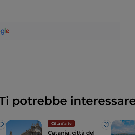
Ti potrebbe interessar
Città d'arte
Like
Like
Catania, città del