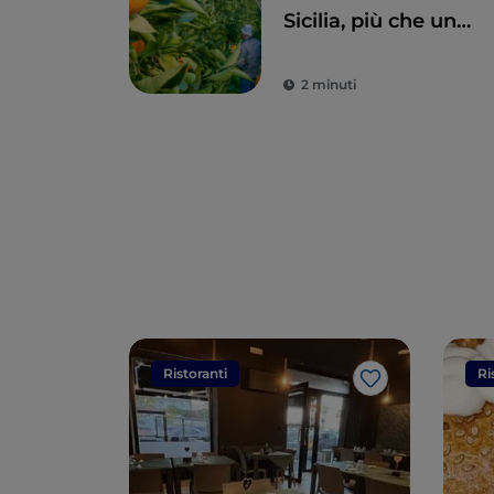
Sicilia, più che un
frutto una delizia
2 minuti
Ristoranti
Ri
Like