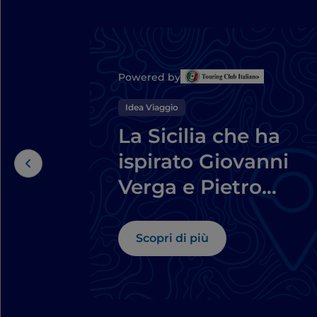
Powered by
Idea Viaggio
La Sicilia che ha
ispirato Giovanni
Verga e Pietro
Mascagni: un
itinerario letterario
Scopri di più