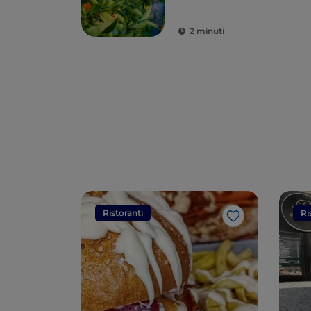
frutto una delizia
2 minuti
Ristoranti
Ri
Like