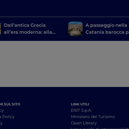
Dall’antica Grecia
A passeggio nella
all’era moderna: alla
Catania barocca p
scoperta dei teatri
scoprire i luoghi d
siciliani
Vincenzo Bellini
I SUL SITO
LINK UTILI
cy
ENIT S.p.A.
a Policy
Ministero del Turismo
cy
Open Library