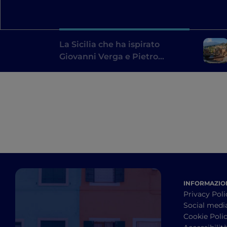
La Sicilia che ha ispirato
Giovanni Verga e Pietro
Mascagni: un itinerario
letterario
INFORMAZION
Privacy Poli
Social medi
Cookie Poli