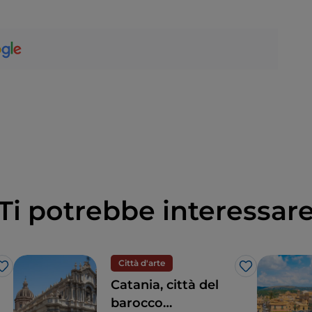
Ti potrebbe interessar
Città d'arte
Like
Like
Catania, città del
barocco