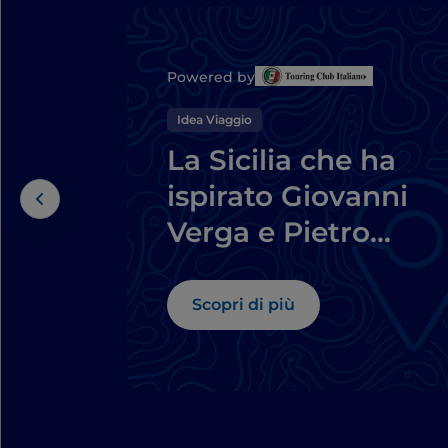
Powered by
Idea Viaggio
La Sicilia che ha
ispirato Giovanni
Verga e Pietro
Mascagni: un
itinerario letterario
Scopri di più