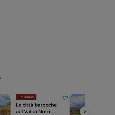
e
Siti storici
Tour
Like
Le città barocche
Sul 
del Val di Noto:
tren