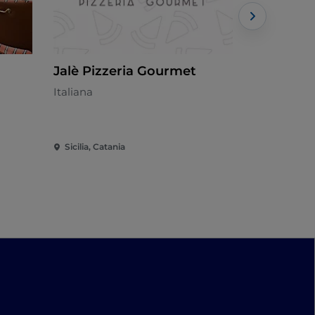
Jalè Pizzeria Gourmet
Sette Più
Italiana
Italiana - €
Sicilia, Catania
Sicilia, Cata