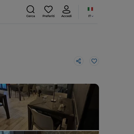
IT
Cerca
Preferiti
Accedi
Like