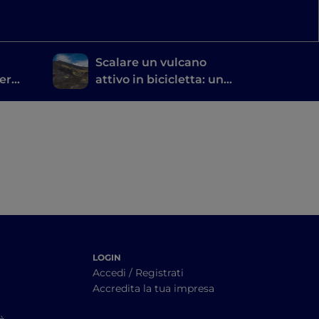
Scalare un vulcano
er
attivo in bicicletta: un
i
itinerario a pedali
sull’Etna
LOGIN
Accedi / Registrati
Accredita la tua impresa