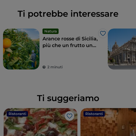
Ti potrebbe interessare
Natura
Like
Arance rosse di Sicilia,
più che un frutto una
delizia
2 minuti
Ti suggeriamo
Ristoranti
Ristoranti
Like