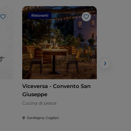
Ristoranti
Ristorant
Like
Like
Viceversa - Convento San
Il Birrific
Giuseppe
Italiana - €
Cucina di pesce
Sardegna, Cagliari
Sardegna, C