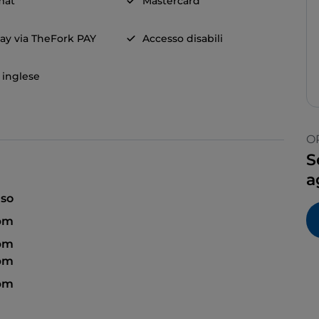
mat
Mastercard
ay via TheFork PAY
Accesso disabili
a inglese
O
S
a
so
 pm
 pm
 pm
 pm