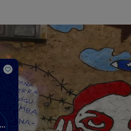
Like
l