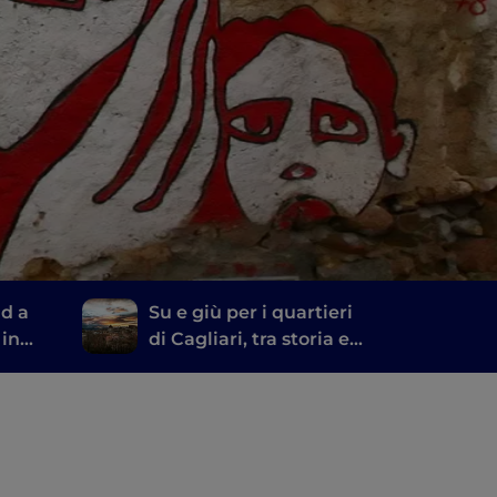
d a
Su e giù per i quartieri
 in
di Cagliari, tra storia e
ari a
mare