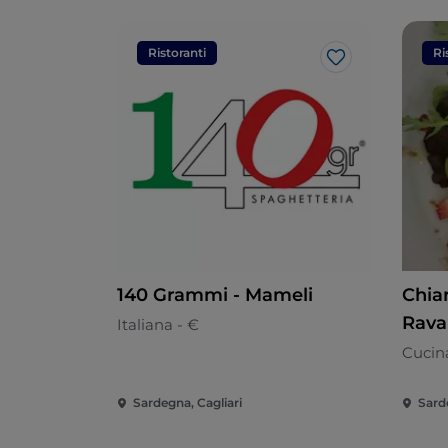
Ristoranti
Ri
Like
140 Grammi - Mameli
Chia
Rava
Italiana - €
Cucin
Sardegna, Cagliari
Sard