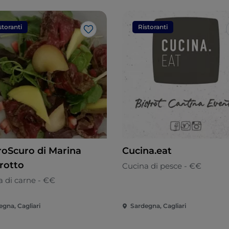
storanti
Ristoranti
Like
roScuro di Marina
Cucina.eat
rotto
Cucina di pesce - €€
a di carne - €€
egna, Cagliari
Sardegna, Cagliari