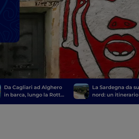
Da Cagliari ad Alghero
La Sardegna da su
in barca, lungo la Rotta
nord: un itinerario
dei Nuraghi
bicicletta da Cagli
Olbia