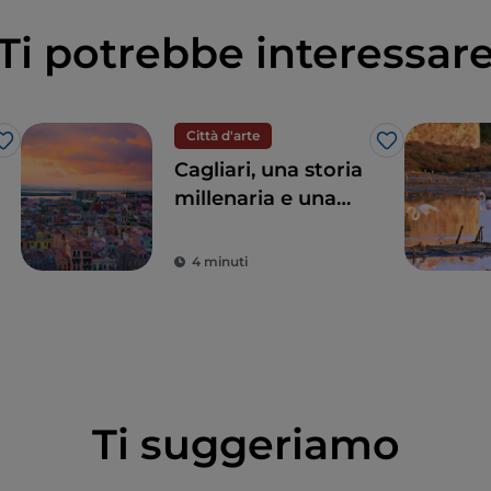
Ti potrebbe interessar
Città d'arte
Like
Like
Cagliari, una storia
millenaria e una
natura che
sorprende
4 minuti
Ti suggeriamo