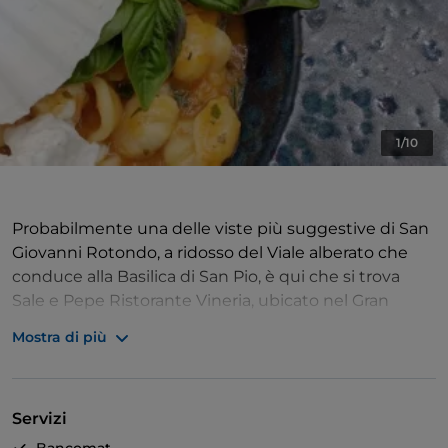
1/10
Probabilmente una delle viste più suggestive di San
Giovanni Rotondo, a ridosso del Viale alberato che
conduce alla Basilica di San Pio, è qui che si trova
Sale e Pepe Ristorante Vineria, ubicato nel Gran
Paradiso Hotel Spa.Parcheggio gratuito sia interno
Mostra di più
che esterno.
L'affaccio sui luoghi di culto e sul paese, in particolare
nei mesi estivi quando è possibile pranzare o cenare
Servizi
sotto il cielo di stelle, rende davvero unica
l'esperienza!