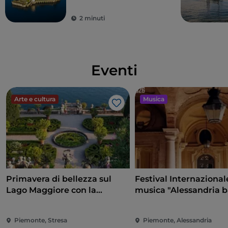
2 minuti
Eventi
Arte e cultura
Musica
Like
Primavera di bellezza sul
Festival Internazional
Lago Maggiore con la
musica "Alessandria 
riapertura delle Isole
e non solo"
Borromee e di Villa Taranto
Piemonte, Stresa
Piemonte, Alessandria