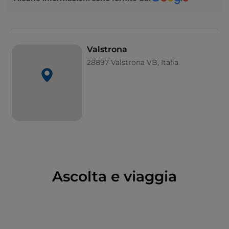
confluire nel Toce e sfociare nel Lago Maggiore.
La parte occidentale del comune di Valstrona è
inclusa nel
Parco naturale dell'Alta Valsesia e Alta
Val Strona
, un'area naturale protetta ricchissima di
Valstrona
biodiversità, considerata la più alta d'Europa grazie ad
28897 Valstrona VB, Italia
un'elevazione che al suo massimo supera i 4500
metri.
Oltre a essere ottimi punti di partenza per esplorare
la ricca natura della valle, ognuno dei borghi che
compongono Valstrona ha una propria storia e
identità. Tra i principali punti di interesse si
segnalano l'
Ecomuseo di Campello Monti
, dedicato
alla locale
cultura Walser
, e il
Santuario della
Madonna della Colletta di Luzzogno
, meta di
Ascolta e viaggia
pellegrinaggi e fulcro di colorite celebrazioni che si
tengono ogni 3 anni.