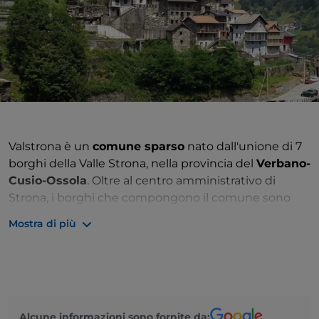
Valstrona è un
comune sparso
nato dall'unione di 7
borghi della Valle Strona, nella provincia del
Verbano-
Cusio-Ossola
. Oltre al centro amministrativo di
Strona, i borghi che compongono il comune sono
Luzzogno, Sambughetto, Forno, Fornero, Inuggio e
Mostra di più
Campello Monti.
I borghi di Valstrona occupano gran parte
dell'omonima valle solcata dal
torrente Strona
, che
nasce sulle Alpi Pennine ai piedi del Monte
Capezzone, per poi scendere verso est fino a
Alcune informazioni sono fornite da:
Omegna, in cui sfiora il Lago d'Orta ma vira a nord per