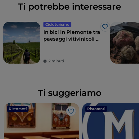
Ti potrebbe interessare
Cicloturismo
Like
In bici in Piemonte tra
paesaggi vitivinicoli e
strade del gusto
2 minuti
Ti suggeriamo
Ristoranti
Ristoranti
Like