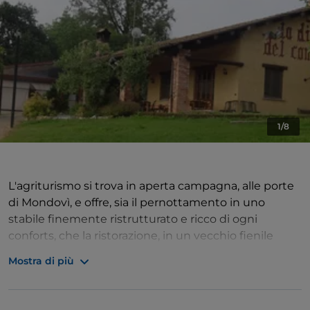
1/8
L'agriturismo si trova in aperta campagna, alle porte
di Mondovì, e offre, sia il pernottamento in uno
stabile finemente ristrutturato e ricco di ogni
conforts, che la ristorazione, in un vecchio fienile
anche questo ristrutturato. La cucina è tipicamente
Mostra di più
piemontese con alcune rivisitazioni. I prodotti
utilizzati provengono per lo più dall'azienda agricola,
che oltre all'allevamento di bovini piemontesi e alla