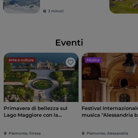
3 minuti
Eventi
Arte e cultura
Musica
Like
Primavera di bellezza sul
Festival Internazional
Lago Maggiore con la
musica "Alessandria 
riapertura delle Isole
e non solo"
Borromee e di Villa Taranto
Piemonte, Stresa
Piemonte, Alessandria