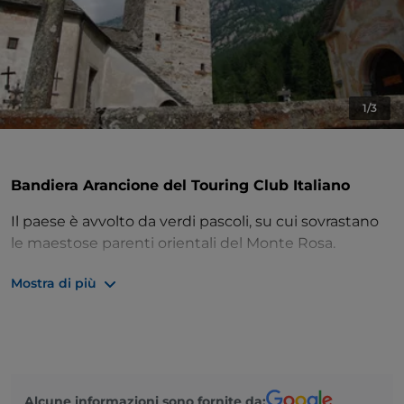
1/3
Bandiera Arancione del Touring Club Italiano
Il paese è avvolto da verdi pascoli, su cui sovrastano
le maestose parenti orientali del Monte Rosa.
Il simbolo di Macugnaga è la
Chiesa vecchia
,
Mostra di più
costruzione romanica che risale al XIV sec., affiancata
da un
tiglio secolare
con una circonferenza alla base
di 7 m. In questa località è possibile trovare degli
esempi interessanti di abitazioni Walser, come il
Museo della Montagna, nella frazione di Staffa, e la
Alcune informazioni sono fornite da: