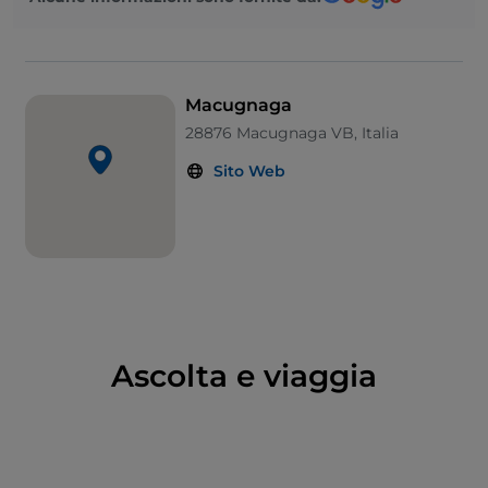
casa-museo Walser, in frazione Borca, che ne
riproduce una tipica baita. Nei dintorni del paese si
trova la miniera aurifera della Guja, la prima miniera-
museo italiana.
Macugnaga
A Macugnaga si possono assaporare i tipici salumi
28876 Macugnaga VB, Italia
della val d'Ossola, come la bresaola, la mortadella e il
Sito Web
piccolo prosciutto chiamato "
violino di capra
".
Ascolta e viaggia