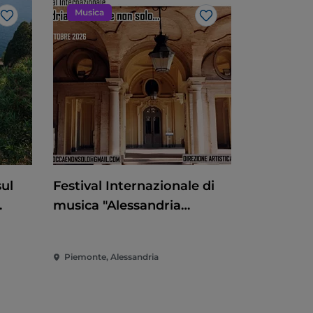
Musica
Like
Like
sul
Festival Internazionale di
musica "Alessandria
barocca e non solo"
ranto
Piemonte, Alessandria