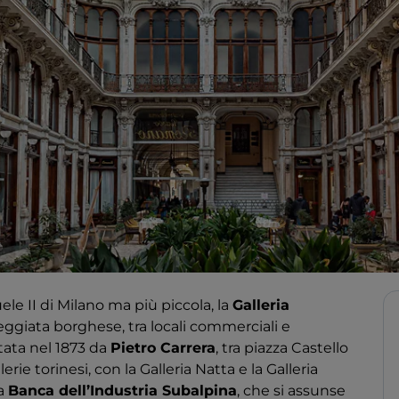
le II di Milano ma più piccola, la
Galleria
eggiata borghese, tra locali commerciali e
ttata nel 1873 da
Pietro Carrera
, tra piazza Castello
erie torinesi, con la Galleria Natta e la Galleria
la
Banca dell’Industria Subalpina
, che si assunse