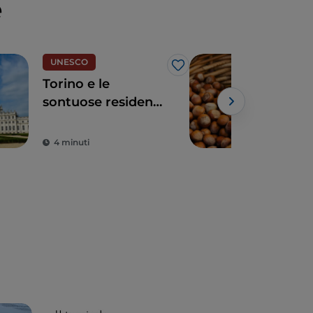
e
UNESCO
Eno
Like
Torino e le
Le 
sontuose residenze
pie
dei Savoia
4 minuti
3 m