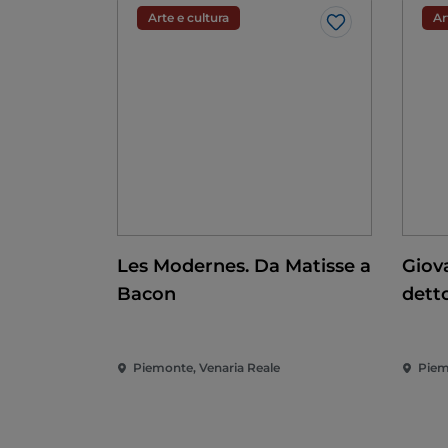
Arte e cultura
Ar
Like
Les Modernes. Da Matisse a
Giov
Bacon
detto
conq
Rina
Piemonte, Venaria Reale
Piem