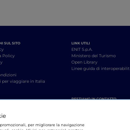
I SUL SITO
LINK UTILI
cy
ENIT S.p.A.
a Policy
Ministero del Turismo
cy
Open Library
à
Linee guida di interoperabili
ndizioni
 per viaggiare in Italia
RESTIAMO IN CONTATTO
kie
tà promozionali, per migliorare la navigazione