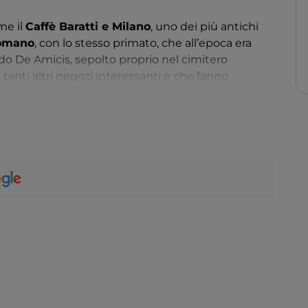
me il
Caffè Baratti e Milano
, uno dei più antichi
omano
, con lo stesso primato, che all’epoca era
o De Amicis, sepolto proprio nel cimitero
anti altri negozi interessanti e che fanno
nza della Subalpina, tra cui una
biblioteca
o di arredamento e un paio di ristoranti.