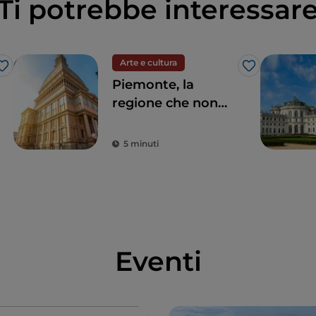
Ti potrebbe interessar
Arte e cultura
Like
Like
Piemonte, la
regione che non
annoia mai tra
natura e storia
5 minuti
Eventi