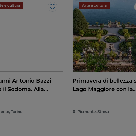
te e cultura
Arte e cultura
Like
anni Antonio Bazzi
Primavera di bellezza 
 il Sodoma. Alla
Lago Maggiore con la
uista del
riapertura delle Isole
scimento
Borromee e di Villa Ta
onte, Torino
Piemonte, Stresa