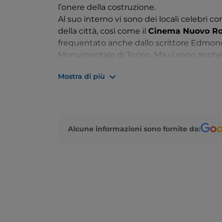
l’onere della costruzione.
Al suo interno vi sono dei locali celebri co
della città, così come il
Cinema Nuovo R
frequentato anche dallo scrittore Edmond
Monumentale di Torino. Ma vi sono anche t
pendant
con l’aurea di antichità ed elega
Mostra di più
antiquaria
, una
galleria d’arte
, un negozi
Alcune informazioni sono fornite da: