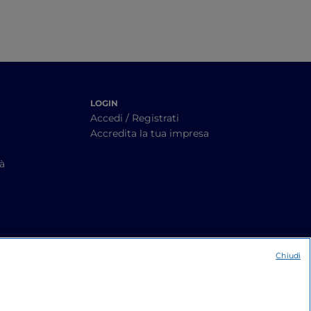
LOGIN
Accedi / Registrati
Accredita la tua impresa
tà
Chiudi