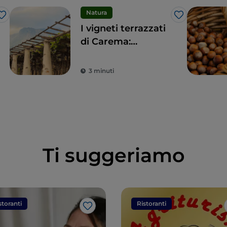
Natura
Like
Like
I vigneti terrazzati
di Carema:
paesaggio unico e
un vino imperdibile
3 minuti
Ti suggeriamo
storanti
Ristoranti
Like