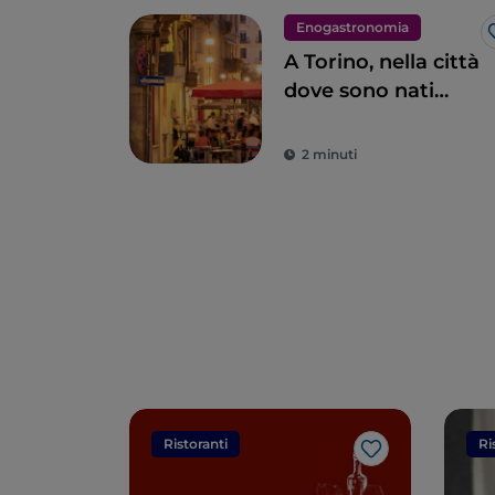
Enogastronomia
A Torino, nella città
dove sono nati
spuntini, aperitivi e
golosità
2 minuti
leggendarie
Ristoranti
Ri
Like