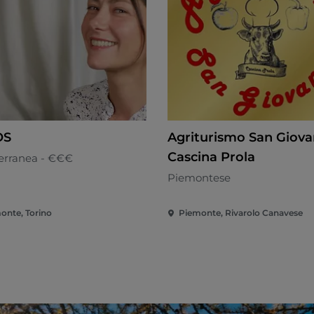
OS
Agriturismo San Giova
Cascina Prola
erranea - €€€
Piemontese
onte, Torino
Piemonte, Rivarolo Canavese