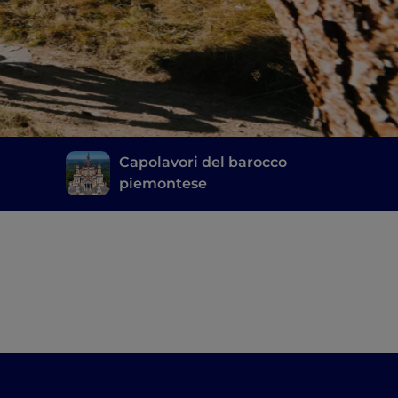
Capolavori del barocco
piemontese
Bosco