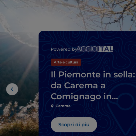
Powered by
Arte e cultura
Il Piemonte in sella:
da Carema a
Comignago in
bicicletta
Carema
Scopri di più