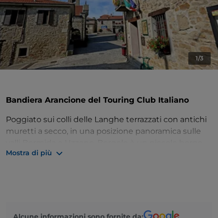
1/3
Bandiera Arancione del Touring Club Italiano
Poggiato sui colli delle Langhe terrazzati con antichi
muretti a secco, in una posizione panoramica sulle
valli Bormida e Uzzone, Bergolo è un piccolo borgo
Mostra di più
scrupolosamente curato dai suoi abitanti, noto come
“paese di pietra”.
Una manciata di case costruite interamente in pietra
arenaria con uno stile semplice si affacciano lungo
l’unica strada del borgo, nella piazza centrale si trova
Alcune informazioni sono fornite da: