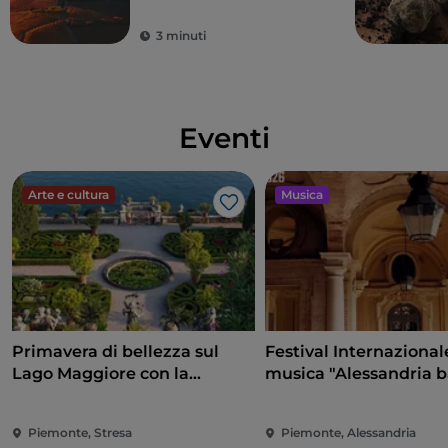
castelli
3 minuti
Eventi
Arte e cultura
Musica
Like
Primavera di bellezza sul
Festival Internazional
Lago Maggiore con la
musica "Alessandria 
riapertura delle Isole
e non solo"
Borromee e di Villa Taranto
Piemonte, Stresa
Piemonte, Alessandria