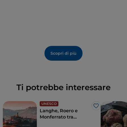
soprattutto grazie alla torta alle nocciole, preparata
con i frutti della pregiata varietà Tonda Gentile delle
Langhe (Nocciola Piemonte IGP).
Scopri di più
Ti potrebbe interessare
UNESCO
Like
Langhe, Roero e
Monferrato tra
preziose viti, borghi e