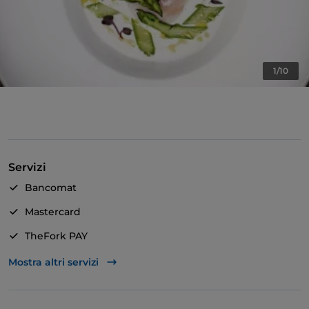
1/10
Servizi
Bancomat
Mastercard
TheFork PAY
Unionpay via TheFork PAY
Mostra altri servizi
Visa
Animali ammessi