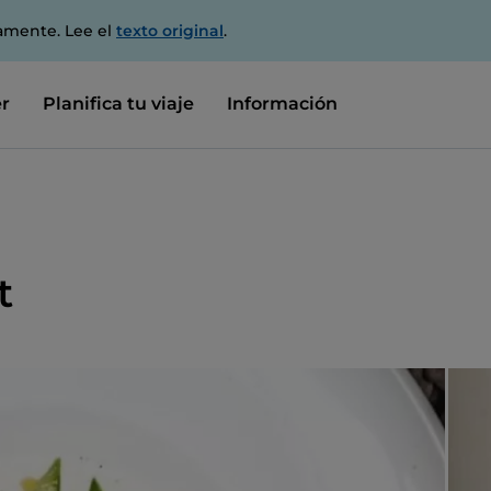
amente. Lee el
texto original
.
r
Planifica tu viaje
Información
t