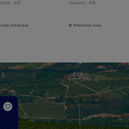
ntés - €€
Italiano - €€
onte, Entracque
Piemonte, Ivrea
Me gusta