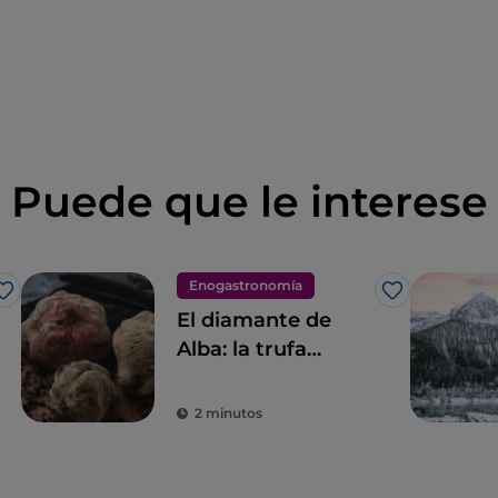
Puede que le interese
Enogastronomía
Me gusta
Me gusta
El diamante de
Alba: la trufa
blanca
2 minutos