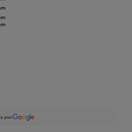
 pm
 pm
 pm
a por: