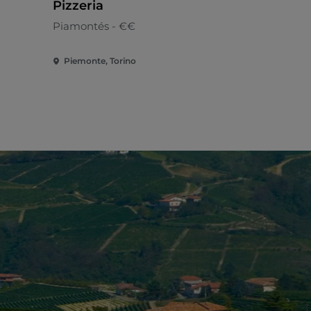
Pizzeria
Internacion
Piamontés - €€
Piemonte, Torino
Piemonte, V