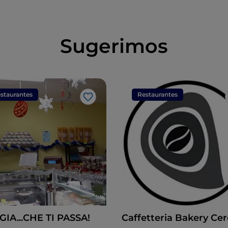
Sugerimos
staurantes
Restaurantes
Me gusta
IA...CHE TI PASSA!
Caffetteria Bakery Cer