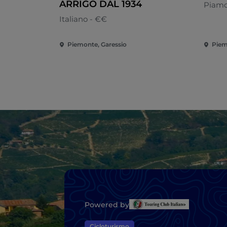
ARRIGO DAL 1934
Piamo
Italiano - €€
Piemonte, Garessio
Piem
Powered by
Cicloturismo