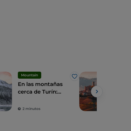
Mountain
UN
Me gusta
En las montañas
Lan
cerca de Turín:
Mon
dónde ir
prec
pueb
2 minutos
4 m