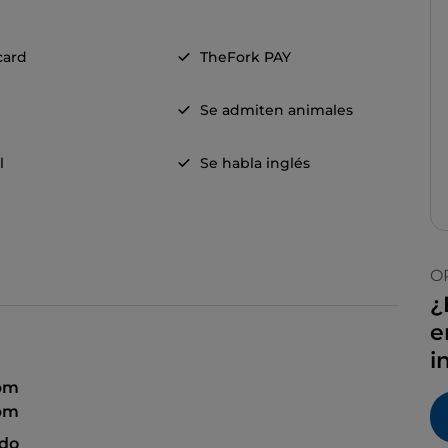
card
TheFork PAY
Se admiten animales
l
Se habla inglés
O
¿
e
i
 pm
 pm
ado