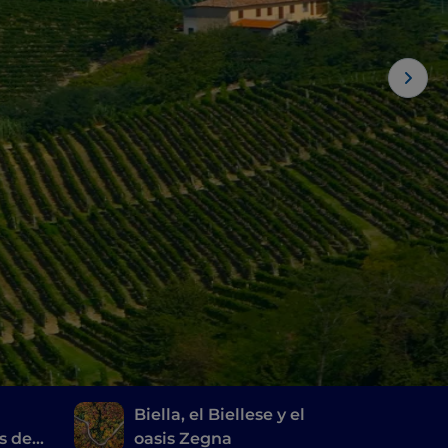
s
Biella, el Biellese y el
s del
oasis Zegna