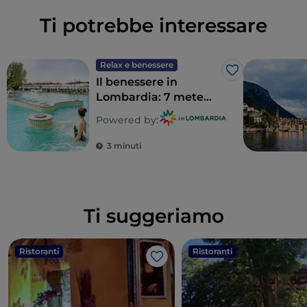
Ti potrebbe interessare
Relax e benessere
Like
Il benessere in
Lombardia: 7 mete
per un detox totale
Powered by:
3 minuti
Ti suggeriamo
Ristoranti
Ristoranti
Like