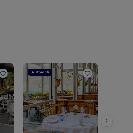
indimenticabili
Ristoranti
Ristorant
Like
Like