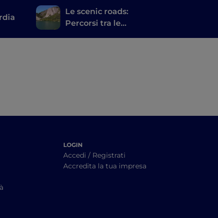
Le scenic roads:
rdia
Percorsi tra le
meraviglie delle
province di Bergamo e
Brescia
LOGIN
Accedi / Registrati
Accredita la tua impresa
tà