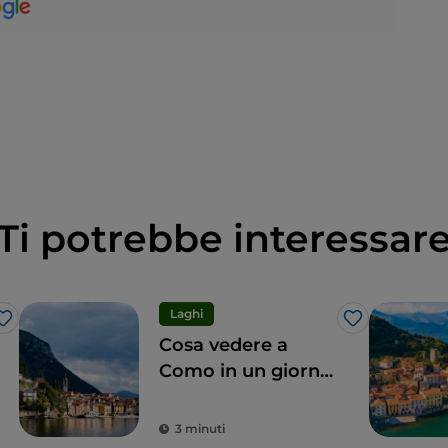
Ti potrebbe interessar
Laghi
Like
Like
Cosa vedere a
Como in un giorno:
7 tappe
irrinunciabili
3 minuti