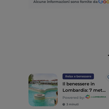
Alcune informazioni sono fornite da:
Relax e benessere
Il benessere in
Lombardia: 7 mete
per un detox totale
Powered by:
3 minuti