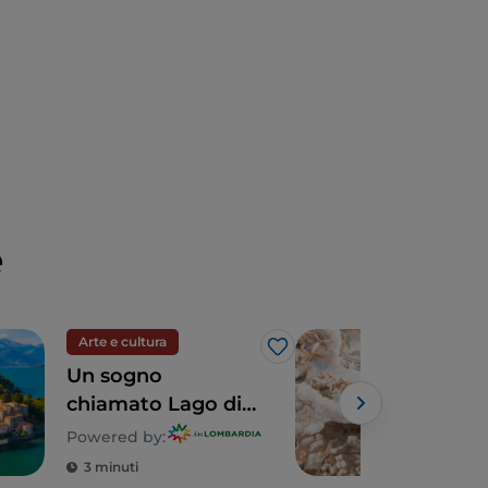
e
Arte e cultura
Arte
Like
Un sogno
Lom
chiamato Lago di
teso
Como: un tour alla
tra 
Powered by:
scoperta di 5 ville
dint
3 minuti
2 m