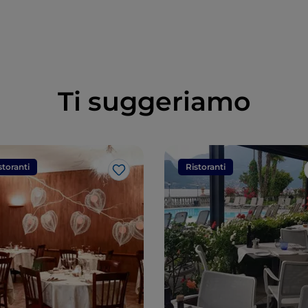
Ti suggeriamo
storanti
Ristoranti
Like