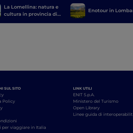
La Lomellina: natura e
Enotour in Lomba
cultura in provincia di
Pavia
I SUL SITO
LINK UTILI
cy
ENIT S.p.A.
a Policy
Ministero del Turismo
cy
Open Library
à
Linee guida di interoperabili
ndizioni
 per viaggiare in Italia