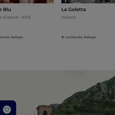
e Blu
La Goletta
a di pesce - €€€
Italiana
ardia, Bellagio
Lombardia, Bellagio
Like