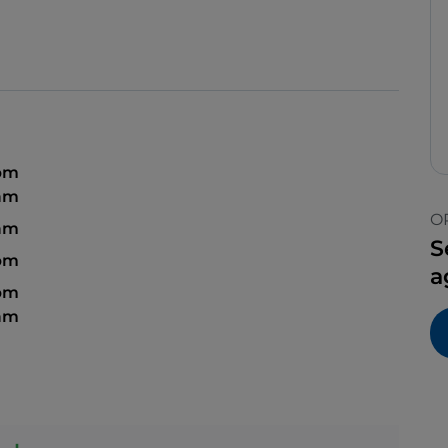
 pm
 am
O
 am
S
 pm
a
 pm
 am