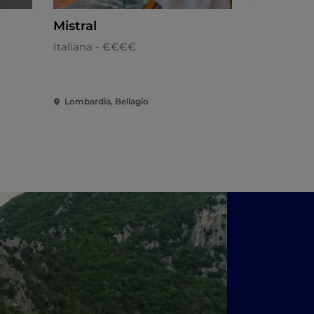
Mistral
Anima Sa
Italiana - €€€€
Sarda - €€
Lombardia, Bellagio
Lombardia,