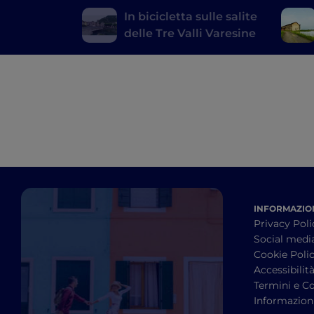
In bicicletta sulle salite
delle Tre Valli Varesine
INFORMAZION
Privacy Poli
Social medi
Cookie Poli
Accessibilit
Termini e Co
Informazioni