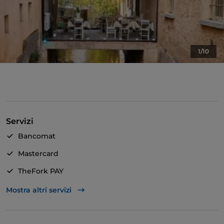
1/10
Servizi
Bancomat
Mastercard
TheFork PAY
Unionpay via TheFork PAY
Mostra altri servizi
Visa
Accesso disabili