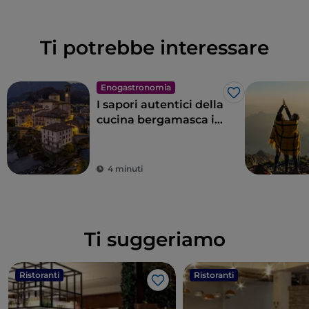
Ti potrebbe interessare
Enogastronomia
Like
I sapori autentici della
cucina bergamasca in
Val Brembana
4 minuti
Ti suggeriamo
Ristoranti
Ristoranti
Like