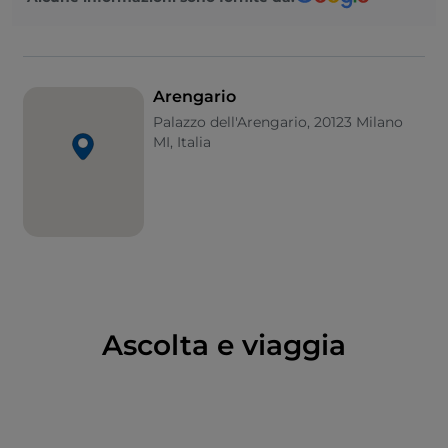
disomogeneo rispetto al resto della piazza, hanno un
elemento di continuità essendo ricoperti dallo
stesso marmo di Candoglia del Duomo, ingentilito
da decori a tema vegetale e bassorilievi ispirati alla
Arengario
storia di Milano di Arturo Martini del 1942.
Palazzo dell'Arengario, 20123 Milano
MI, Italia
Ascolta e viaggia