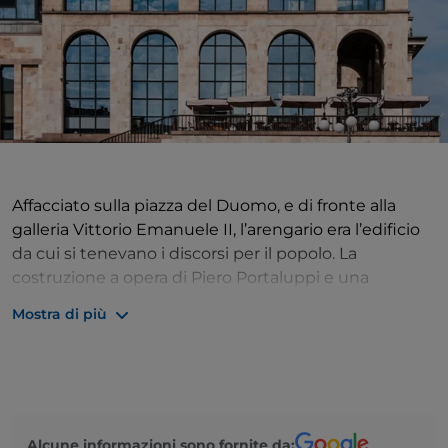
Affacciato sulla piazza del Duomo, e di fronte alla
galleria Vittorio Emanuele II, l’arengario era l’edificio
da cui si tenevano i discorsi per il popolo. La
costruzione a opera di Piero Portaluppi e una
squadra di altri architetti cominciò nel 1939, insieme
Mostra di più
a quella dell’edificio gemello. Il progetto si
interruppe a causa della guerra e venne completato
solo parzialmente nel 1956. I due edifici gemelli
segnano il passaggio da piazza del Duomo a piazza
Diaz e sono speculari alla Galleria Vittorio Emanuele
Alcune informazioni sono fornite da:
II. Le due facciate, nonostante siano in stile