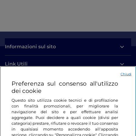
interamente ricoperta da un affresco ispirato alla
gigantomachia (guerra tra dei e giganti), cristallizzata
nel momento in cui si scatena la vendetta divina
contro i giganti che hanno tentato di assaltare
l’Olimpo. Ricorrendo all’illusionismo pittorico, ma
anche smussando gli angoli delle pareti, Giulio
Informazioni sul sito
Romano tenta di svincolare la pittura dalle limitazioni
spaziali e azzerare la distanza tra spettatore e
rappresentazione: entrando nella sala si viene
Link Utili
proiettati al centro dell’azione, coinvolti dalla disfatta
Chiudi
dei giganti, che sembrano franare sull’osservatore.
Login
Preferenza sul consenso all'utilizzo
dei cookie
Restiamo in contatto
Questo sito utilizza cookie tecnici e di profilazione
con finalità promozionali, per migliorare la
navigazione del sito e per effettuare analisi
aggregate. Puoi decidere a quali cookie (divisi per
categoria) prestare, rifiutare o revocare il tuo consenso
in qualsiasi momento accedendo all'apposita
sezione, cliccando su "Personalizza cookie". Cliccando