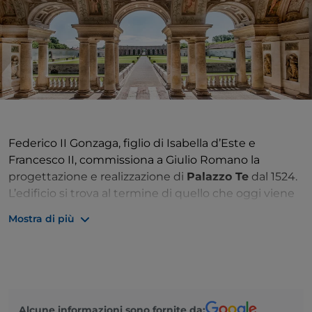
Federico II Gonzaga, figlio di Isabella d’Este e
Francesco II, commissiona a Giulio Romano la
progettazione e realizzazione di
Palazzo Te
dal 1524.
L’edificio si trova al termine di quello che oggi viene
chiamato il
Percorso del Principe
, che da
Palazzo
Mostra di più
Ducale
attraversa la città fino a Porta Pusterla e
Palazzo San Sebastiano
. Qui, un ponte proseguiva
fino ad un’isola, dove i Gonzaga allevavano i cavalli:
l’isola del Te. Il nome deriva probabilmente da
teietum, bosco di tigli o da attegia, che significa
Alcune informazioni sono fornite da:
capanna.