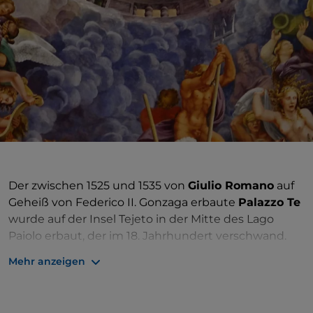
Der zwischen 1525 und 1535 von
Giulio Romano
auf
Geheiß von Federico II. Gonzaga erbaute
Palazzo Te
wurde auf der Insel Tejeto in der Mitte des Lago
Paiolo erbaut, der im 18. Jahrhundert verschwand.
Der quadratische Grundriss des Hauptgebäudes
Mehr anzeigen
orientiert sich am Modell der römischen Villen mit
vier Gebäudeteilen, die um einen Innenhof
angeordnet sind. Die Innenräume sind ein Manifest