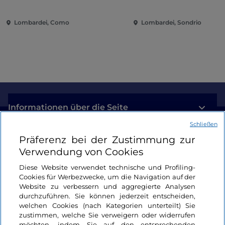
zeitgenössische Musik
und Spaß im Herzen d
zwischen Villen und Gärten
Stadt
Lombardei, Como
Lombardei, Sondrio
am Comer See
Informationen über die Seite
Schließen
Nützliche Links
Präferenz bei der Zustimmung zur
Verwendung von Cookies
Login
Diese Website verwendet technische und Profiling-
Cookies für Werbezwecke, um die Navigation auf der
Bleiben wir in Kontakt
Website zu verbessern und aggregierte Analysen
durchzuführen. Sie können jederzeit entscheiden,
welchen Cookies (nach Kategorien unterteilt) Sie
zustimmen, welche Sie verweigern oder widerrufen
möchten, indem Sie auf den entsprechenden